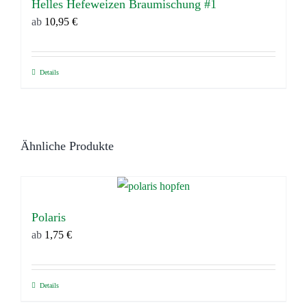
Helles Hefeweizen Braumischung #1
ab
10,95
€
Details
Dieses
Produkt
weist
mehrere
Ähnliche Produkte
Varianten
auf.
Die
Optionen
Polaris
können
ab
1,75
€
auf
der
Produktseite
Details
Dieses
gewählt