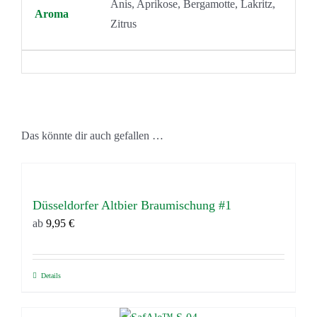
Anis, Aprikose, Bergamotte, Lakritz,
Aroma
Zitrus
Das könnte dir auch gefallen …
Düsseldorfer Altbier Braumischung #1
ab
9,95
€
Details
Dieses
Produkt