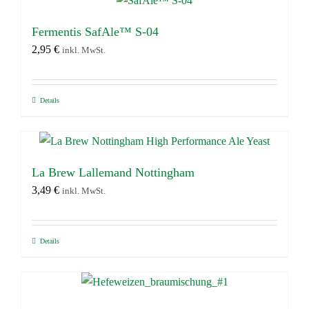
weist
mehrere
Fermentis SafAle™ S-04
Varianten
2,95
€
inkl. MwSt.
auf.
Die
Optionen
Details
können
auf
der
La Brew Lallemand Nottingham
Produktseite
3,49
€
inkl. MwSt.
gewählt
werden
Details