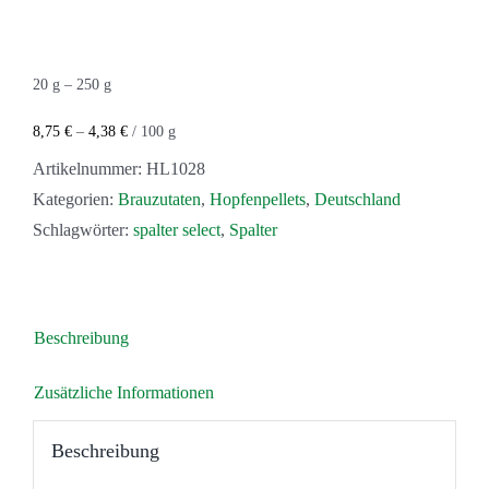
Menge
20
g
– 250
g
8,75
€
–
4,38
€
/
100
g
Artikelnummer:
HL1028
Kategorien:
Brauzutaten
,
Hopfenpellets
,
Deutschland
Schlagwörter:
spalter select
,
Spalter
Beschreibung
Zusätzliche Informationen
Beschreibung