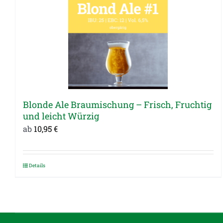
Blonde Ale Braumischung – Frisch, Fruchtig
und leicht Würzig
ab
10,95
€
Details
Dieses
Produkt
weist
mehrere