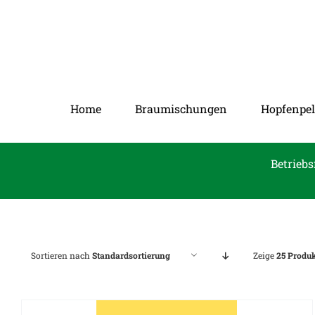
Zum
Inhalt
springen
Home
Braumischungen
Hopfenpel
Betriebs
Sortieren nach
Standardsortierung
Zeige
25 Produ