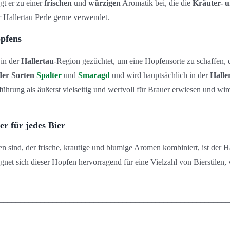
gt er zu einer
frischen
und
würzigen
Aromatik bei, die die
Kräuter- u
r Hallertau Perle gerne verwendet.
opfens
in der
Hallertau
-Region gezüchtet, um eine Hopfensorte zu schaffen, 
er Sorten
Spalter
und
Smaragd
und wird hauptsächlich in der
Halle
inführung als äußerst vielseitig und wertvoll für Brauer erwiesen und wi
er für jedes Bier
n sind, der frische, krautige und blumige Aromen kombiniert, ist der H
et sich dieser Hopfen hervorragend für eine Vielzahl von Bierstilen, 
________________________________________________________