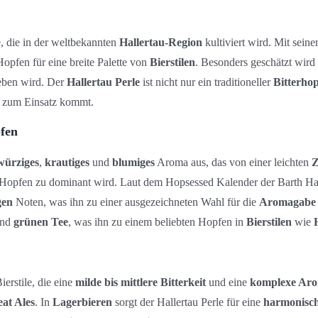
 die in der weltbekannten
Hallertau-Region
kultiviert wird. Mit seine
opfen für eine breite Palette von
Bierstilen
. Besonders geschätzt wird 
eben wird. Der
Hallertau Perle
ist nicht nur ein traditioneller
Bitterho
zum Einsatz kommt.
fen
würziges
,
krautiges
und
blumiges
Aroma aus, das von einer leichten
Z
 Hopfen zu dominant wird. Laut dem Hopsessed Kalender der Barth Haas
gen
Noten, was ihn zu einer ausgezeichneten Wahl für die
Aromagabe
nd
grünen Tee
, was ihn zu einem beliebten Hopfen in
Bierstilen
wie
ierstile, die eine
milde bis mittlere Bitterkeit
und eine
komplexe Aro
at Ales
. In
Lagerbieren
sorgt der Hallertau Perle für eine
harmonisch