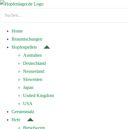
Zum
Inhalt
Suche
springen
nach:
Home
Braumischungen
Hopfenpellets
Australien
Deutschland
Neuseeland
Slowenien
Japan
United Kingdom
USA
Gerstenmalz
Hefe
Brewfwerm