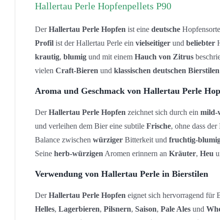
Hallertau Perle Hopfenpellets P90
Der
Hallertau Perle Hopfen
ist eine
deutsche
Hopfensorte,
Profil
ist der Hallertau Perle ein
vielseitiger
und
beliebter
H
krautig
,
blumig
und mit einem
Hauch von Zitrus
beschri
vielen
Craft-Bieren
und
klassischen deutschen Bierstilen
Aroma und Geschmack von Hallertau Perle Hop
Der
Hallertau Perle Hopfen
zeichnet sich durch ein
mild-
und verleihen dem Bier eine subtile
Frische
, ohne dass der
Balance zwischen
würziger
Bitterkeit und
fruchtig-blumi
Seine
herb-würzigen
Aromen erinnern an
Kräuter
,
Heu
u
Verwendung von Hallertau Perle in Bierstilen
Der
Hallertau Perle Hopfen
eignet sich hervorragend für B
Helles
,
Lagerbieren
,
Pilsnern
,
Saison
,
Pale Ales
und
Whe