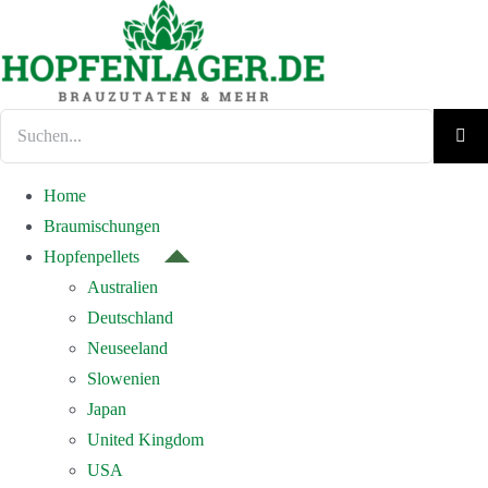
Zum
Inhalt
springen
Suche
nach:
Home
Braumischungen
Hopfenpellets
Australien
Deutschland
Neuseeland
Slowenien
Japan
United Kingdom
USA