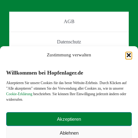
gewählt
Optionen
werden
können
AGB
auf
der
Datenschutz
Produktseite
gewählt
Zustimmung verwalten
werden
Impressum
Willkommen bei Hopfenlager.de
Kontakt
Akzeptieren Sie unsere Cookies für das beste Website-Erlebnis. Durch Klicken auf
"Alle akzeptieren" stimmen Sie der Verwendung aller Cookies zu, wie in unserer
Cookie-Erklärung
beschrieben. Sie können Ihre Einwilligung jederzeit ändern oder
widerrufen.
Versand- und Zahlungsoptionen
Akzeptieren
Widerruf
Ablehnen