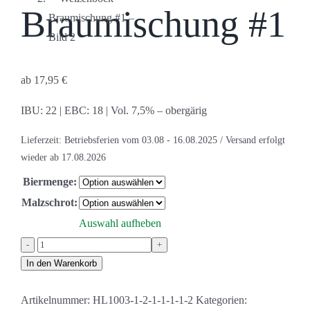
Braumischung #1
ab
17,95
€
IBU: 22 | EBC: 18 | Vol. 7,5% – ober
gärig
Lieferzeit:
Betriebsferien vom 03.08 - 16.08.2025 / Versand erfolgt
wieder ab 17.08.2026
Biermenge:
Malzschrot:
Auswahl aufheben
Weizenbock
Braumischung
In den Warenkorb
#1
Artikelnummer:
HL1003-1-2-1-1-1-1-2
Kategorien:
Menge