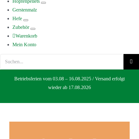
Hopfenpellets
Gerstenmalz
Hefe
Zubehör
Warenkorb
Mein Konto
Suche
nach:
Betriebsferien vom 03.08 – 16.08.2025 / Versand erfolgt
wieder ab 17.08.2026