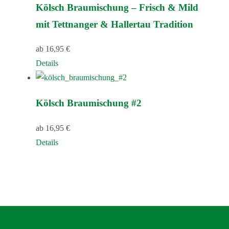
Kölsch Braumischung – Frisch & Mild
mehrere
mit Tettnanger & Hallertau Tradition
Varianten
auf.
ab
16,95
€
Die
Dieses
Details
Optionen
Produkt
können
weist
auf
Kölsch Braumischung #2
mehrere
der
Varianten
Produktseite
ab
16,95
€
auf.
gewählt
Dieses
Details
Die
werden
Produkt
Optionen
weist
können
mehrere
auf
Varianten
der
auf.
Produktseite
Die