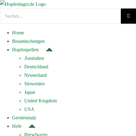
Zum
Inhalt
Suche
springen
nach:
Home
Braumischungen
Hopfenpellets
Australien
Deutschland
Neuseeland
Slowenien
Japan
United Kingdom
USA
Gerstenmalz
Hefe
Brewfwerm