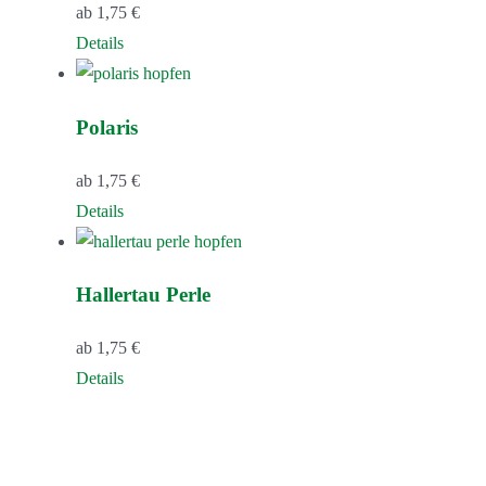
ab
1,75
€
Dieses
Details
Produkt
weist
Polaris
mehrere
Varianten
ab
1,75
€
auf.
Dieses
Details
Die
Produkt
Optionen
weist
können
Hallertau Perle
mehrere
auf
Varianten
der
ab
1,75
€
auf.
Produktseite
Dieses
Details
Die
gewählt
Produkt
Optionen
werden
weist
können
mehrere
auf