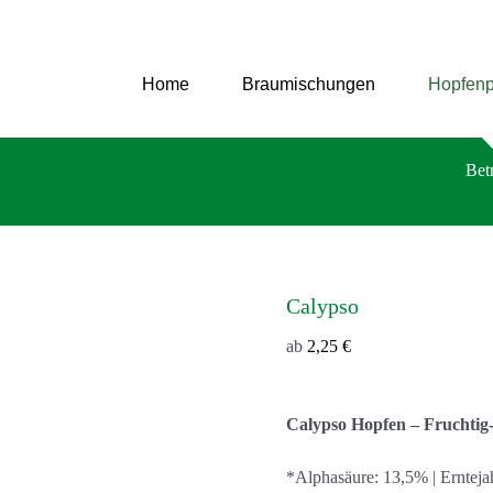
Zum
Inhalt
springen
Home
Braumischungen
Hopfenp
Bet
Calypso
ab
2,25
€
Calypso Hopfen – Fruchtig
*Alphasäure: 13,5% | Ernteja