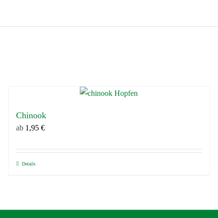
Chinook
ab
1,95
€
Details
Dieses
Produkt
weist
mehrere