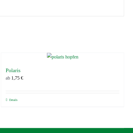
Polaris
ab
1,75
€
Details
Dieses
Produkt
weist
mehrere