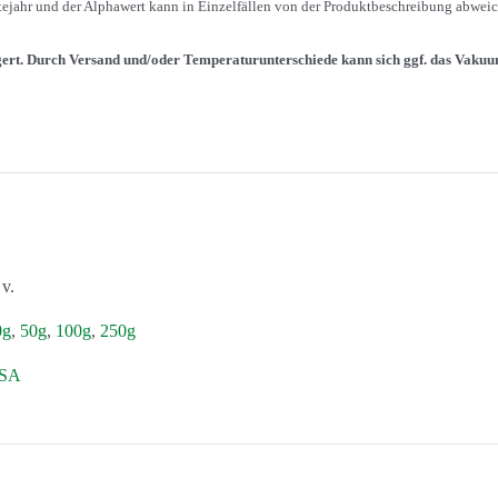
ntejahr und der Alphawert kann in Einzelfällen von der Produktbeschreibung abwei
gert. Durch Versand und/oder Temperaturunterschiede kann sich ggf. das Vakuu
 v.
0g
,
50g
,
100g
,
250g
SA