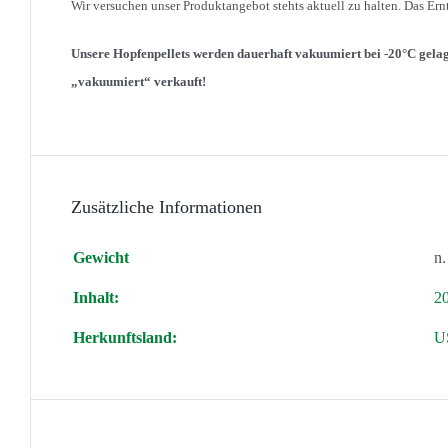
Wir versuchen unser Produktangebot stehts aktuell zu halten. Das Er
Unsere Hopfenpellets werden dauerhaft vakuumiert bei -20°C gela
„vakuumiert“ verkauft!
Zusätzliche Informationen
Gewicht
n.
Inhalt:
2
Herkunftsland:
U