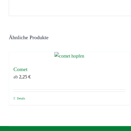
Ähnliche Produkte
Comet
ab
2,25
€
Details
Dieses
Produkt
weist
mehrere