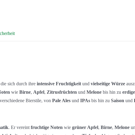
cherheit
, die sich durch ihre
intensive Fruchtigkeit
und
vielseitige Würze
ausz
Noten
wie
Birne
,
Apfel
,
Zitrusfrüchten
und
Melone
bis hin zu
erdig
verschiedene Bierstile, von
Pale Ales
und
IPAs
bis hin zu
Saison
und
atik
. Er vereint
fruchtige Noten
wie
grüner Apfel
,
Birne
,
Melone
u