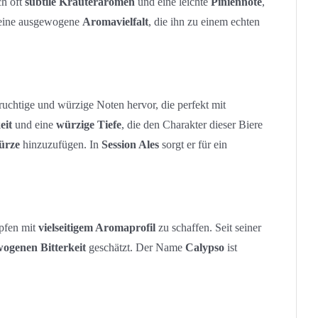
ch oft
subtile Kräuteraromen
und eine leichte
Piniennote
,
eine ausgewogene
Aromavielfalt
, die ihn zu einem echten
ruchtige und würzige Noten hervor, die perfekt mit
eit
und eine
würzige Tiefe
, die den Charakter dieser Biere
ürze
hinzuzufügen. In
Session Ales
sorgt er für ein
opfen mit
vielseitigem Aromaprofil
zu schaffen. Seit seiner
ogenen Bitterkeit
geschätzt. Der Name
Calypso
ist