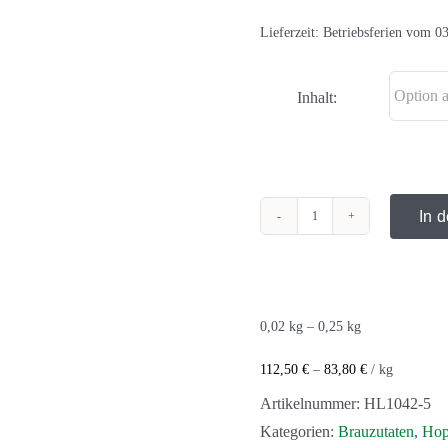
Lieferzeit:
Betriebsferien vom 03
Inhalt:
In 
Calypso
Menge
0,02
kg
– 0,25
kg
112,50
€
–
83,80
€
/
kg
Artikelnummer:
HL1042-5
Kategorien:
Brauzutaten
,
Hop