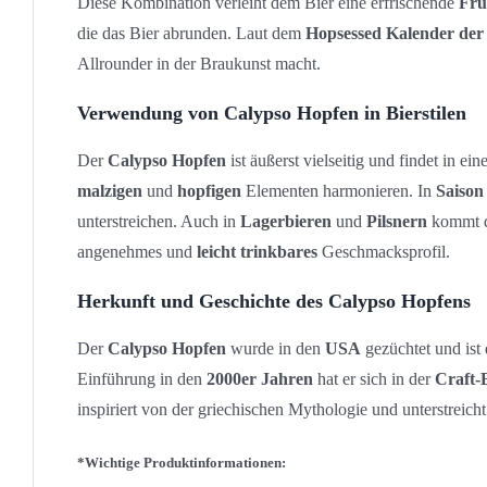
Diese Kombination verleiht dem Bier eine erfrischende
Fru
die das Bier abrunden. Laut dem
Hopsessed Kalender der
Allrounder in der Braukunst macht.
Verwendung von Calypso Hopfen in Bierstilen
Der
Calypso Hopfen
ist äußerst vielseitig und findet in e
malzigen
und
hopfigen
Elementen harmonieren. In
Saison
unterstreichen. Auch in
Lagerbieren
und
Pilsnern
kommt d
angenehmes und
leicht trinkbares
Geschmacksprofil.
Herkunft und Geschichte des Calypso Hopfens
Der
Calypso Hopfen
wurde in den
USA
gezüchtet und ist
Einführung in den
2000er Jahren
hat er sich in der
Craft-
inspiriert von der griechischen Mythologie und unterstreich
*Wichtige Produktinformationen: