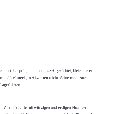
eichnet. Ursprünglich in den
USA
gezüchtet, bietet dieser
en
und
kräuterigen Akzenten
reicht. Seine
moderate
Lagerbieren
.
nd
Zitrusfrüchte
mit
würzigen
und
erdigen Nuancen
.