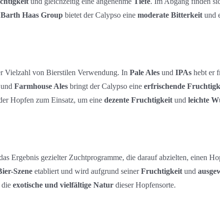
chtigkeit
und gleichzeitig eine angenehme
Tiefe
. Im Abgang finden si
 Barth Haas Group
bietet der Calypso eine
moderate Bitterkeit
und 
iner Vielzahl von Bierstilen Verwendung. In
Pale Ales
und
IPAs
hebt er f
und
Farmhouse Ales
bringt der Calypso eine
erfrischende Fruchtigk
er Hopfen zum Einsatz, um eine
dezente Fruchtigkeit
und
leichte W
 das Ergebnis gezielter Zuchtprogramme, die darauf abzielten, einen H
Bier-Szene
etabliert und wird aufgrund seiner
Fruchtigkeit
und
ausgew
t die
exotische und vielfältige Natur
dieser Hopfensorte.