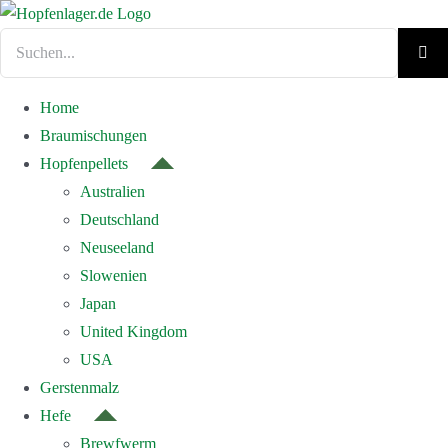
Zum
Inhalt
Suche
springen
nach:
Home
Braumischungen
Hopfenpellets
Australien
Deutschland
Neuseeland
Slowenien
Japan
United Kingdom
USA
Gerstenmalz
Hefe
Brewfwerm