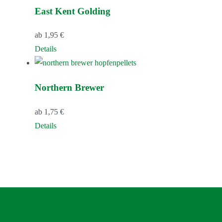
gewählt
East Kent Golding
werden
ab
1,95
€
Dieses
Details
Produkt
weist
Northern Brewer
mehrere
Varianten
ab
1,75
€
auf.
Dieses
Details
Die
Produkt
Optionen
weist
können
mehrere
auf
Varianten
der
auf.
Produktseite
Die
gewählt