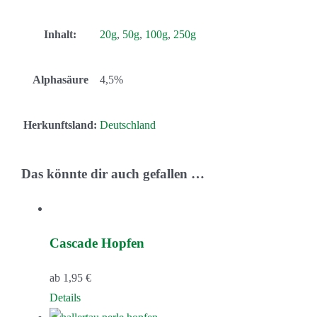
Inhalt:
20g
,
50g
,
100g
,
250g
Alphasäure
4,5%
Herkunftsland:
Deutschland
Das könnte dir auch gefallen …
Cascade Hopfen
ab
1,95
€
Dieses
Details
Produkt