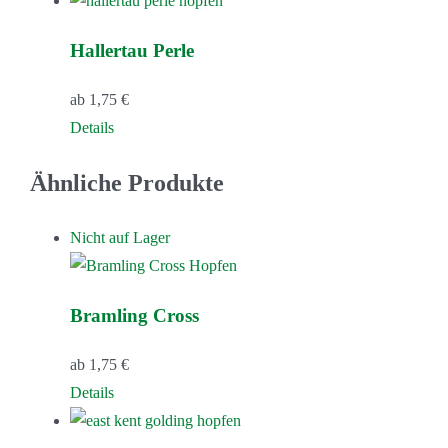
weist
Hallertau Perle
mehrere
Varianten
ab
1,75
€
auf.
Dieses
Details
Die
Produkt
Optionen
Ähnliche Produkte
weist
können
mehrere
auf
Nicht auf Lager
Varianten
der
auf.
Produktseite
Die
gewählt
Bramling Cross
Optionen
werden
können
ab
1,75
€
auf
Details
der
Produktseite