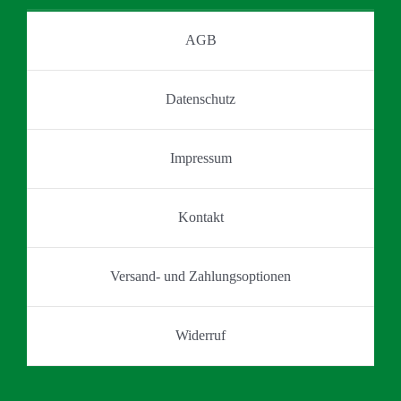
Optionen
werden
können
AGB
auf
der
Datenschutz
Produktseite
gewählt
werden
Impressum
Kontakt
Versand- und Zahlungsoptionen
Widerruf