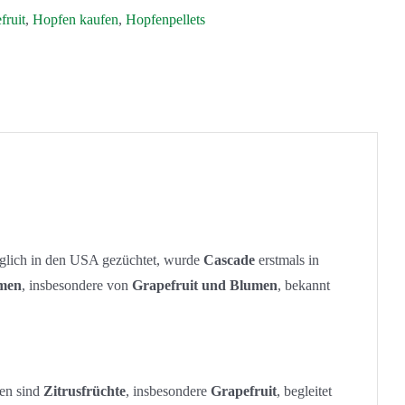
fruit
,
Hopfen kaufen
,
Hopfenpellets
ünglich in den USA gezüchtet, wurde
Cascade
erstmals in
omen
, insbesondere von
Grapefruit und Blumen
, bekannt
ten sind
Zitrusfrüchte
, insbesondere
Grapefruit
, begleitet