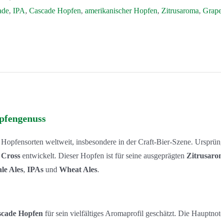
ade
,
IPA
,
Cascade Hopfen
,
amerikanischer Hopfen
,
Zitrusaroma
,
Grape
opfengenuss
en Hopfensorten weltweit, insbesondere in der Craft-Bier-Szene. Urspr
 Cross
entwickelt. Dieser Hopfen ist für seine ausgeprägten
Zitrusar
le Ales
,
IPAs
und
Wheat Ales
.
cade Hopfen
für sein vielfältiges Aromaprofil geschätzt. Die Hauptno