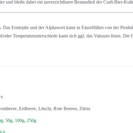
ier und bleibt dabei ein unverzichtbarer Bestandteil der Craft-Bier-Kult
en. Das Erntejahr und der Alphawert kann in Einzelfällen von der Pro
nd/oder Temperaturunterschiede kann sich ggf. das Vakuum lösen. Die 
 v.
ombeere, Erdbeere, Litschi, Rote Beeren, Zitrus
0g
,
50g
,
100g
,
250g
SA