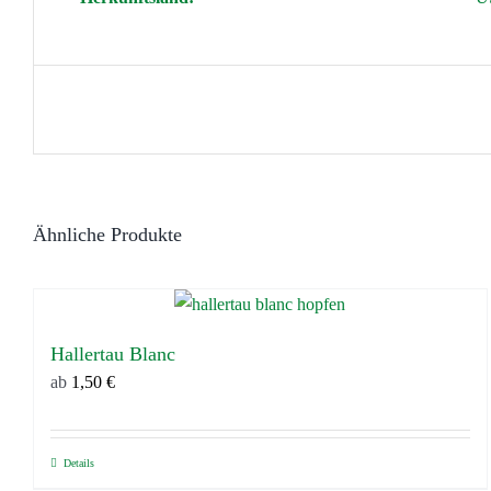
Ähnliche Produkte
Hallertau Blanc
ab
1,50
€
Details
Dieses