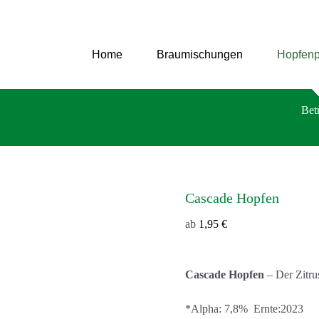
Zum
Inhalt
springen
Home
Braumischungen
Hopfenp
Bet
Cascade Hopfen
ab
1,95
€
Cascade Hopfen
– Der Zitru
*Alpha: 7,8% Ernte:2023