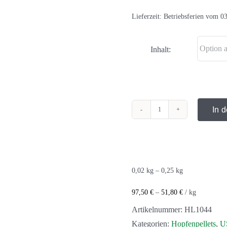
Lieferzeit:
Betriebsferien vom 03
Inhalt:
In 
Cascade
Hopfen
Menge
0,02
kg
– 0,25
kg
97,50
€
–
51,80
€
/
kg
Artikelnummer:
HL1044
Kategorien:
Hopfenpellets
,
U