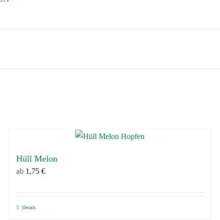
Hüll Melon
ab
1,75
€
Details
Dieses