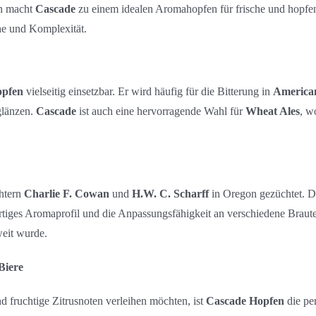
n macht
Cascade
zu einem idealen Aromahopfen für frische und hopfen
he und Komplexität.
opfen
vielseitig einsetzbar. Er wird häufig für die Bitterung in
American
glänzen.
Cascade
ist auch eine hervorragende Wahl für
Wheat Ales
, w
htern
Charlie F. Cowan
und
H.W. C. Scharff
in Oregon gezüchtet. D
igartiges Aromaprofil und die Anpassungsfähigkeit an verschiedene Brau
eit wurde.
Biere
d fruchtige Zitrusnoten verleihen möchten, ist
Cascade Hopfen
die pe