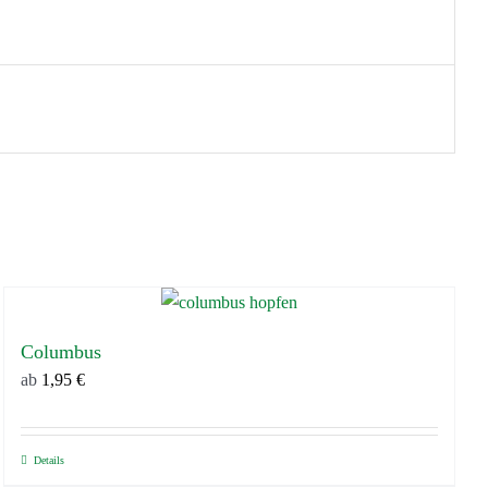
Columbus
ab
1,95
€
Details
Dieses