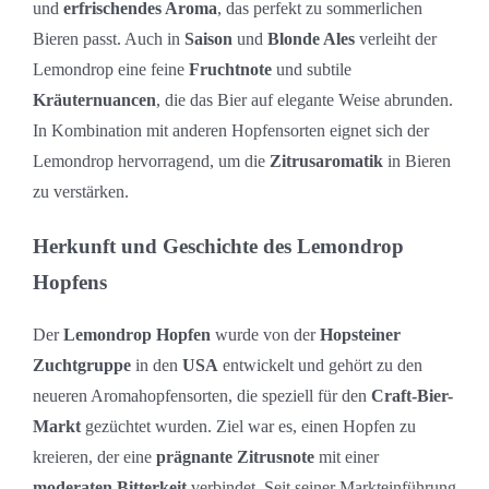
und
erfrischendes Aroma
, das perfekt zu sommerlichen
Bieren passt. Auch in
Saison
und
Blonde Ales
verleiht der
Lemondrop eine feine
Fruchtnote
und subtile
Kräuternuancen
, die das Bier auf elegante Weise abrunden.
In Kombination mit anderen Hopfensorten eignet sich der
Lemondrop hervorragend, um die
Zitrusaromatik
in Bieren
zu verstärken.
Herkunft und Geschichte des Lemondrop
Hopfens
Der
Lemondrop Hopfen
wurde von der
Hopsteiner
Zuchtgruppe
in den
USA
entwickelt und gehört zu den
neueren Aromahopfensorten, die speziell für den
Craft-Bier-
Markt
gezüchtet wurden. Ziel war es, einen Hopfen zu
kreieren, der eine
prägnante Zitrusnote
mit einer
moderaten Bitterkeit
verbindet. Seit seiner Markteinführung