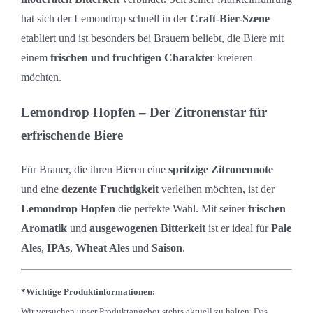
hat sich der Lemondrop schnell in der
Craft-Bier-Szene
etabliert und ist besonders bei Brauern beliebt, die Biere mit
einem
frischen und fruchtigen Charakter
kreieren
möchten.
Lemondrop Hopfen – Der Zitronenstar für
erfrischende Biere
Für Brauer, die ihren Bieren eine
spritzige Zitronennote
und eine
dezente Fruchtigkeit
verleihen möchten, ist der
Lemondrop Hopfen
die perfekte Wahl. Mit seiner
frischen
Aromatik
und
ausgewogenen Bitterkeit
ist er ideal für
Pale
Ales
,
IPAs
,
Wheat Ales
und
Saison
.
*Wichtige Produktinformationen:
Wir versuchen unser Produktangebot stehts aktuell zu halten. Das