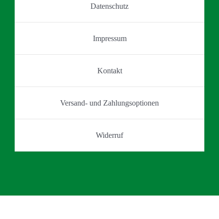
Datenschutz
Produktseite
gewählt
werden
Impressum
Kontakt
Versand- und Zahlungsoptionen
Widerruf