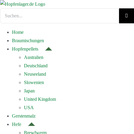
Zum
Inhalt
Suche
springen
nach:
Home
Braumischungen
Hopfenpellets
Australien
Deutschland
Neuseeland
Slowenien
Japan
United Kingdom
USA
Gerstenmalz
Hefe
Brewfwerm