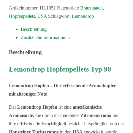
Artikelnummer:
HL1051
Kategorien:
Brauzutaten
,
Hopfenpellets
,
USA
Schlagwort:
Lemondrop
Beschreibung
Zusätzliche Informationen
Beschreibung
Lemondrop Hopfenpellets Typ 90
Lemondrop Hopfen – Der erfrischende Aromahopfen
mit zitroniger Note
Der
Lemondrop Hopfen
ist eine
amerikanische
Aromasorte
, die durch ihr markantes
Zitronenaroma
und
ihre erfrischende
Fruchtigkeit
besticht. Ursprünglich von der
Hopsteiner Zuchtgruppe
in den
USA
entwickelt, wurde