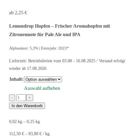
ab
2,25
€
Lemondrop Hopfen – Frischer Aromahopfen mit
Zitronennote für Pale Ale und IPA
Alphasäure: 5,3% | Erntejahr: 2023*
Lieferzeit:
Betriebsferien vom 03.08 - 16.08.2025 / Versand erfolgt
wieder ab 17.08.2026
Inhalt:
Auswahl aufheben
Lemondrop
Menge
In den Warenkorb
0,02
kg
– 0,25
kg
112,50
€
–
83,80
€
/
kg