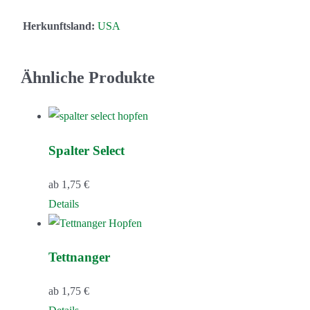
Herkunftsland:
USA
Ähnliche Produkte
Spalter Select
ab
1,75
€
Dieses
Details
Produkt
weist
Tettnanger
mehrere
Varianten
ab
1,75
€
auf.
Dieses