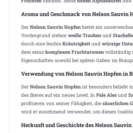
Früchten
umfasst. Seine
hohen Alphasäuren
und 
Aroma und Geschmack von Nelson Sauvin 
Der
Nelson Sauvin Hopfen
bietet ein unverwechs
Vordergrund stehen
weiße Trauben
und
Stachelb
durch eine leichte
Kräutrigkeit
und
würzige Unte
dem seine
komplexen Fruchtaromen
vollständig
Eigenschaften sowohl bei späten Gaben im Braup
Verwendung von Nelson Sauvin Hopfen in Bi
Der
Nelson Sauvin Hopfen
ist besonders beliebt i
des Bieres auf ein neues Level. In
Pale Ales
und
S
profitieren von seiner Fähigkeit, die
säuerlichen 
wird er zunehmend verwendet, um diesen traditio
Herkunft und Geschichte des Nelson Sauvin