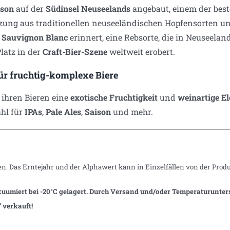
lson
auf der
Südinsel Neuseelands
angebaut, einem der best
uzung aus traditionellen neuseeländischen Hopfensorten u
n
Sauvignon Blanc
erinnert, eine Rebsorte, die in Neuseeland 
latz in der
Craft-Bier-Szene
weltweit erobert.
ür fruchtig-komplexe Biere
e ihren Bieren eine
exotische Fruchtigkeit
und
weinartige E
hl für
IPAs
,
Pale Ales
,
Saison
und mehr.
en. Das Erntejahr und der Alphawert kann in Einzelfällen von der Pro
uumiert bei -20°C gelagert. Durch Versand und/oder Temperaturunters
“ verkauft!