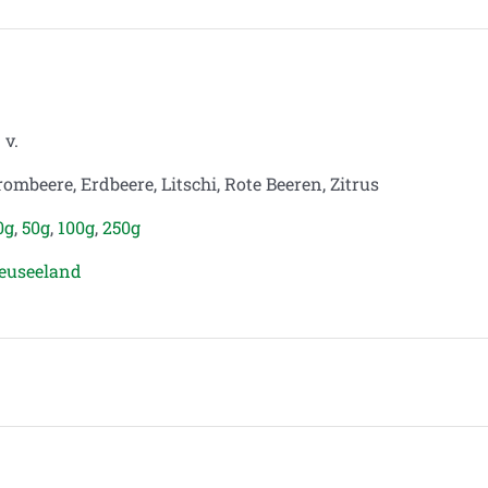
 v.
rombeere, Erdbeere, Litschi, Rote Beeren, Zitrus
0g
,
50g
,
100g
,
250g
euseeland