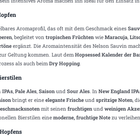
sein intensives Aroma machen ihn ideal für den Einsatz i
Hopfen
elbares Aromaprofil, das oft mit dem Geschmack eines
Sauv
eeren
, begleitet von
tropischen Früchten
wie
Maracuja
,
Lits
rtöne
ergänzt. Die Aromaintensität des Nelson Sauvin mach
 zur Geltung kommen. Laut dem
Hopsessed Kalender der Ba
rozess als auch beim
Dry Hopping
.
erstilen
n
IPAs
,
Pale Ales
,
Saison
und
Sour Ales
. In
New England IPA
aison
bringt er eine
elegante Frische
und
spritzige Noten
, d
Geschmacksnoten
mit seinen
fruchtigen
und
weinigen Akze
nellen Bierstilen eine
moderne, fruchtige Note
zu verleihen
 Hopfens