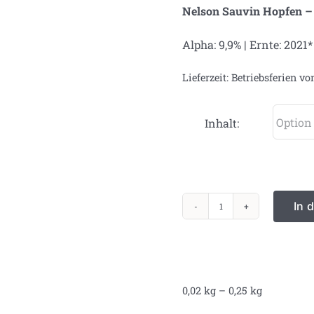
Nelson Sauvin Hopfen –
Alpha: 9,9% | Ernte: 2021*
Lieferzeit:
Betriebsferien vo
Inhalt:
In 
Nelson
Sauvin
Menge
0,02
kg
– 0,25
kg