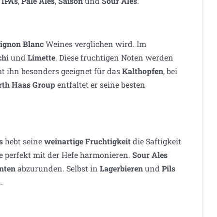
n
IPAs
,
Pale Ales
,
Saison
und
Sour Ales
.
ignon Blanc
Weines verglichen wird. Im
chi
und
Limette
. Diese fruchtigen Noten werden
t ihn besonders geeignet für das
Kalthopfen
, bei
rth Haas Group
entfaltet er seine besten
s
hebt seine
weinartige Fruchtigkeit
die Saftigkeit
ie perfekt mit der Hefe harmonieren.
Sour Ales
nten
abzurunden. Selbst in
Lagerbieren
und
Pils
.