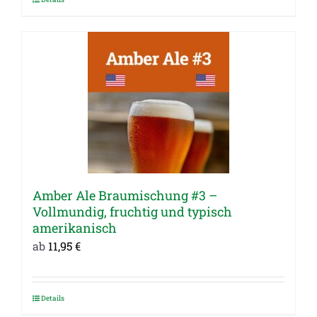
Dieses
Produkt
weist
mehrere
Varianten
auf.
Die
Optionen
können
auf
Amber Ale Braumischung #3 –
der
Vollmundig, fruchtig und typisch
Produktseite
amerikanisch
gewählt
ab
11,95
€
werden
Details
Dieses