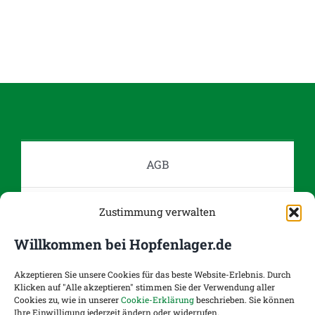
Produkt
weist
mehrere
Varianten
auf.
Die
Optionen
können
auf
AGB
der
Produktseite
Datenschutz
Zustimmung verwalten
gewählt
werden
Willkommen bei Hopfenlager.de
Impressum
Akzeptieren Sie unsere Cookies für das beste Website-Erlebnis. Durch
Klicken auf "Alle akzeptieren" stimmen Sie der Verwendung aller
Cookies zu, wie in unserer
Cookie-Erklärung
beschrieben. Sie können
Kontakt
Ihre Einwilligung jederzeit ändern oder widerrufen.