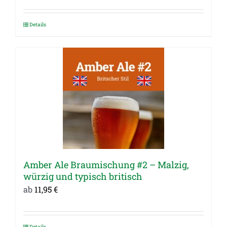
Details
Dieses
Produkt
weist
mehrere
Varianten
auf.
Die
Optionen
können
auf
Amber Ale Braumischung #2 – Malzig,
der
würzig und typisch britisch
Produktseite
ab
11,95
€
gewählt
werden
Details