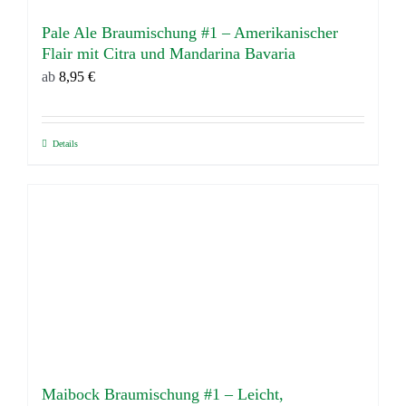
gewählt
werden
Pale Ale Braumischung #1 – Amerikanischer
Flair mit Citra und Mandarina Bavaria
ab
8,95
€
Details
Dieses
Produkt
weist
mehrere
Varianten
auf.
Die
Optionen
können
auf
Maibock Braumischung #1 – Leicht,
der