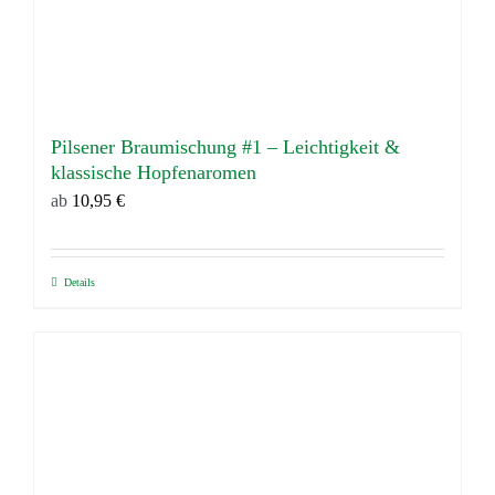
Pilsener Braumischung #1 – Leichtigkeit &
klassische Hopfenaromen
ab
10,95
€
Details
Dieses
Produkt
weist
mehrere
Varianten
auf.
Die