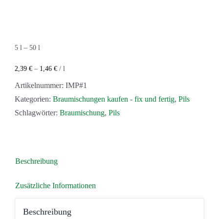
Pilsener
Braumischung
#1
5
l
– 50
l
–
Kräftig,
2,39
€
–
1,46
€
/
l
Intensiv
Artikelnummer:
IMP#1
und
Kategorien:
Braumischungen kaufen - fix und fertig
,
Pils
Vollmundig
Schlagwörter:
Braumischung
,
Pils
Menge
Beschreibung
Zusätzliche Informationen
Beschreibung