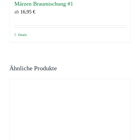
Märzen Braumischung #1
der
ab
16,95
€
Produktseite
gewählt
werden
Details
Dieses
Produkt
weist
mehrere
Ähnliche Produkte
Varianten
auf.
Die
Optionen
können
auf
der
Produktseite