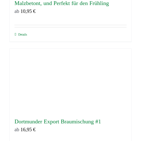
Malzbetont, und Perfekt für den Frühling
Produktseite
ab
10,95
€
gewählt
werden
Details
Dieses
Produkt
weist
mehrere
Varianten
auf.
Die
Optionen
können
auf
Dortmunder Export Braumischung #1
der
ab
16,95
€
Produktseite