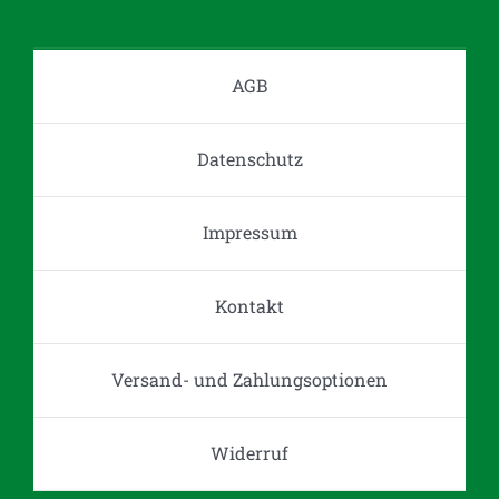
Optionen
können
auf
AGB
der
Produktseite
Datenschutz
gewählt
werden
Impressum
Kontakt
Versand- und Zahlungsoptionen
Widerruf