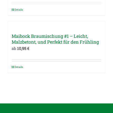
Die
Optionen
Details
Dieses
können
Produkt
auf
weist
der
mehrere
Maibock Braumischung #1 – Leicht,
Produktseite
Varianten
Malzbetont, und Perfekt für den Frühling
gewählt
auf.
ab
10,95
€
werden
Die
Optionen
können
Details
Dieses
auf
Produkt
der
weist
Produktseite
mehrere
gewählt
Varianten
werden
auf.
Die