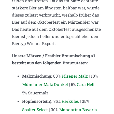
Süden anzutreffen. Da das im März gebraute
stärkere Bier am längsten haltbar war, wurde
dieses zuletzt verbraucht, weshalb früher das
Bier auf dem Oktoberfest ein Märzenbier war.
Das heute auf dem Oktoberfest ausgeschenkte
Bier ist jedoch heller und entspricht eher dem
Biertyp Wiener Export.
Unsere Märzen / Festbier Braumischung #1
besteht aus den folgenden Brauzutaten:
Malzmischung:
80%
Pilsener Malz
| 10%
Münchner Malz Dunkel
| 5%
Cara Hell
|
5% Sauermalz
Hopfensorte(n):
35%
Herkules
| 35%
Spalter Select
| 30%
Mandarina Bavaria