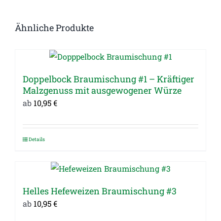
Ähnliche Produkte
Doppelbock Braumischung #1 – Kräftiger
Malzgenuss mit ausgewogener Würze
ab
10,95
€
Details
Dieses
Produkt
weist
mehrere
Helles Hefeweizen Braumischung #3
Varianten
ab
10,95
€
auf.