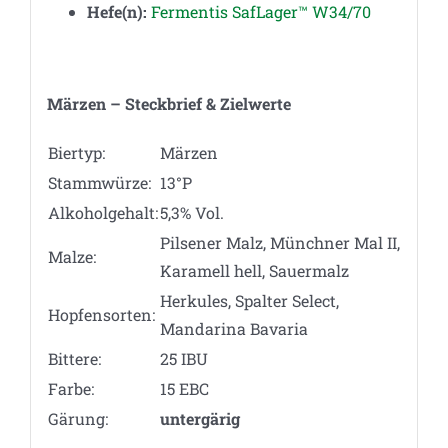
Hefe(n):
Fermentis SafLager™ W34/70
Märzen – Steckbrief & Zielwerte
Biertyp:
Märzen
Stammwürze:
13°P
Alkoholgehalt:
5,3% Vol.
Pilsener Malz, Münchner Mal II,
Malze:
Karamell hell, Sauermalz
Herkules, Spalter Select,
Hopfensorten:
Mandarina Bavaria
Bittere:
25 IBU
Farbe:
15 EBC
Gärung:
untergärig