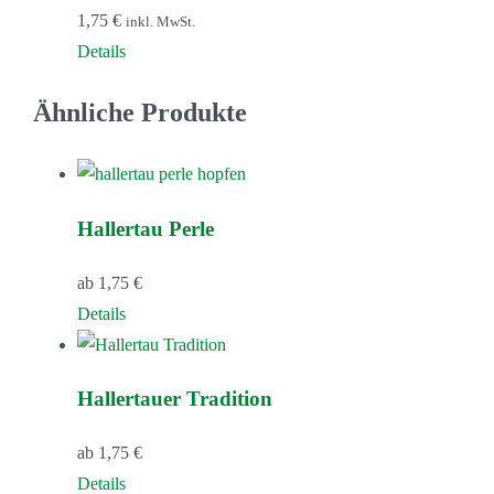
1,75
€
inkl. MwSt.
Details
Ähnliche Produkte
Hallertau Perle
ab
1,75
€
Dieses
Details
Produkt
weist
Hallertauer Tradition
mehrere
Varianten
ab
1,75
€
auf.
Dieses
Details