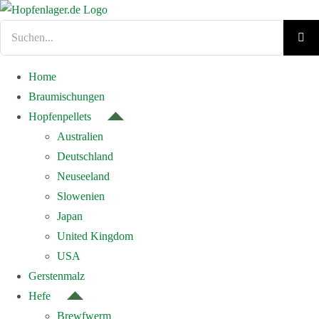
Zum
Inhalt
Suche
springen
nach:
Home
Braumischungen
Hopfenpellets
Australien
Deutschland
Neuseeland
Slowenien
Japan
United Kingdom
USA
Gerstenmalz
Hefe
Brewfwerm