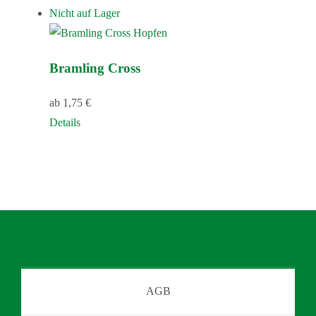
Die
Produkt
Nicht auf Lager
Optionen
weist
können
mehrere
auf
Bramling Cross
Varianten
der
auf.
Produktseite
ab
1,75
€
Die
gewählt
Details
Optionen
werden
können
auf
der
Produktseite
gewählt
werden
AGB