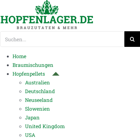
Zum
Inhalt
springen
Suche
nach:
Home
Braumischungen
Hopfenpellets
Australien
Deutschland
Neuseeland
Slowenien
Japan
United Kingdom
USA