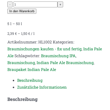
IPA
Braumischung
In den Warenkorb
#1
5
l
– 50
l
–
Klassisch
2,39
€
–
1,50
€
/
l
hopfig
Artikelnummer:
HL1002
Kategorien:
mit
Braumischungen kaufen - fix und fertig
,
India Pale
intensivem
Ale
Schlagwörter:
Braumischung IPA
,
Aroma
Braumischung
,
Indian Pale Ale Braumischung
,
Menge
Braupaket Indian Pale Ale
Beschreibung
Zusätzliche Informationen
Beschreibung