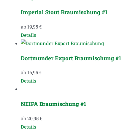
Imperial Stout Braumischung #1
ab
19,95
€
Dieses
Details
Produkt
weist
Dortmunder Export Braumischung #1
mehrere
Varianten
ab
16,95
€
auf.
Dieses
Details
Die
Produkt
Optionen
weist
können
NEIPA Braumischung #1
mehrere
auf
Varianten
der
ab
20,95
€
auf.
Produktseite
Dieses
Details
Die