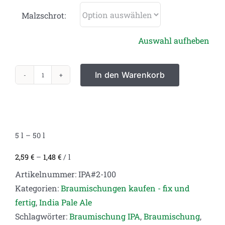
Malzschrot:
Auswahl aufheben
In den Warenkorb
IPA
Braumischung
#2
-
5
l
– 50
l
Fruchtig,
Aromatisch
2,59
€
–
1,48
€
/
l
und
Artikelnummer:
IPA#2-100
Einfach
Kategorien:
Braumischungen kaufen - fix und
zu
fertig
,
India Pale Ale
Brauen
Schlagwörter:
Braumischung IPA
,
Braumischung
,
Menge