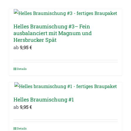
Helles Braumischung #3– Fein
ausbalanciert mit Magnum und
Hersbrucker Spät
ab
9,95
€
Details
Dieses
Produkt
weist
mehrere
Helles Braumischung #1
Varianten
ab
9,95
€
auf.
Die
Optionen
Details
Dieses