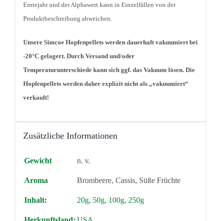
Erntejahr und der Alphawert kann in Einzelfällen von der
Produktbeschreibung abweichen.
Unsere Simcoe Hopfenpellets werden dauerhaft vakuumiert bei
-20°C gelagert. Durch Versand und/oder
Temperaturunterschiede kann sich ggf. das Vakuum lösen. Die
Hopfenpellets werden
daher explizit nicht als „vakuumiert“
verkauft!
Zusätzliche Informationen
Gewicht
n. v.
Aroma
Brombeere, Cassis, Süße Früchte
Inhalt:
20g
,
50g
,
100g
,
250g
Herkunftsland:
USA