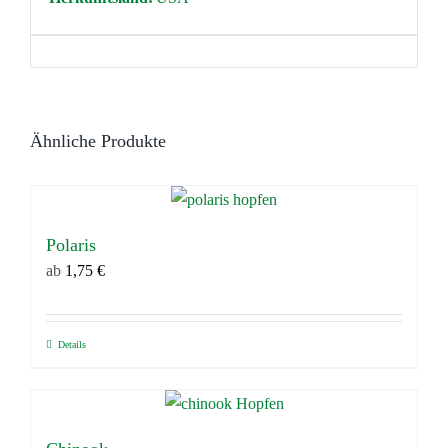
Ähnliche Produkte
Polaris
ab
1,75
€
Details
Dieses
Produkt
weist
mehrere