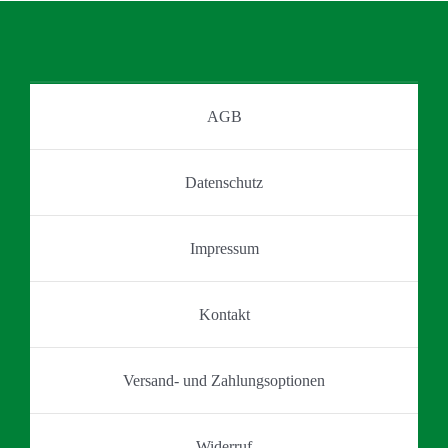
auf.
werden
Die
Optionen
können
auf
AGB
der
Produktseite
Datenschutz
gewählt
werden
Impressum
Kontakt
Versand- und Zahlungsoptionen
Widerruf