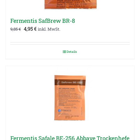
Fermentis SafBrew BR-8
Ursprünglicher
Aktueller
4,95
€
9,85
€
inkl. MwSt.
Preis
Preis
war:
ist:
Details
9,85 €
4,95 €.
Fermentis Safale BE-256 Abbaye Trockenhefe