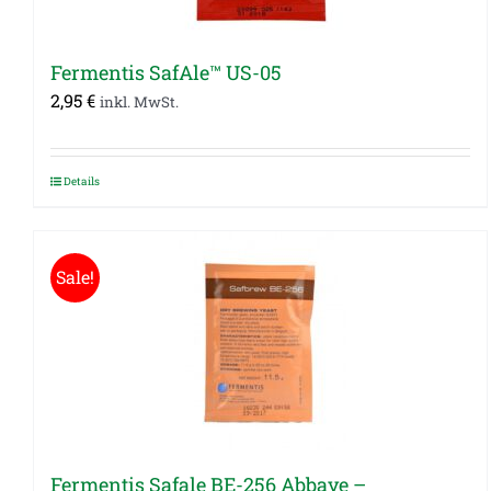
Fermentis SafAle™ US-05
2,95
€
inkl. MwSt.
Details
Sale!
Fermentis Safale BE-256 Abbaye –