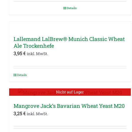
2,49 €
1,25 €.
Details
Lallemand LalBrew® Munich Classic Wheat
Ale Trockenhefe
3,95
€
inkl. MwSt.
Details
Nicht auf Lager
Mangrove Jack’s Bavarian Wheat Yeast M20
3,25
€
inkl. MwSt.