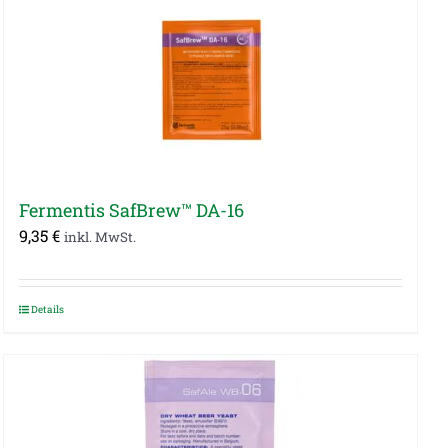
Fermentis SafBrew™ DA-16
9,35
€
inkl. MwSt.
Details