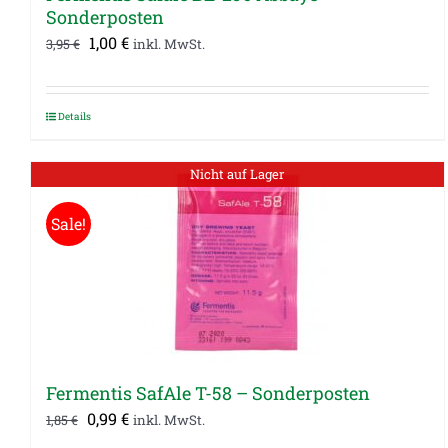
Sonderposten
Ursprünglicher
Aktueller
1,00
€
3,95
€
inkl. MwSt.
Preis
Preis
war:
ist:
Details
3,95 €
1,00 €.
Nicht auf Lager
Sale!
Fermentis SafAle T-58 – Sonderposten
Ursprünglicher
Aktueller
0,99
€
1,85
€
inkl. MwSt.
Preis
Preis