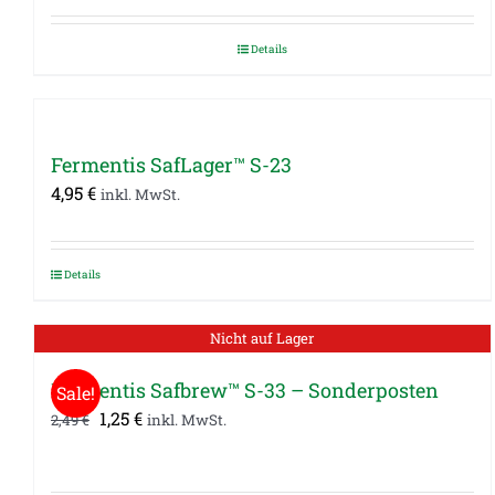
war:
ist:
Details
1,85 €
0,99 €.
Fermentis SafLager™ S-23
4,95
€
inkl. MwSt.
Details
Nicht auf Lager
Fermentis Safbrew™ S-33 – Sonderposten
Sale!
Ursprünglicher
Aktueller
1,25
€
2,49
€
inkl. MwSt.
Preis
Preis
war:
ist: