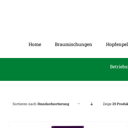
Zum
Inhalt
springen
Home
Braumischungen
Hopfenpel
Betriebs
Sortieren nach
Standardsortierung
Zeige
25 Produ