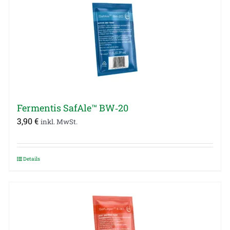
Fermentis SafAle™ BW‑20
3,90
€
inkl. MwSt.
Details