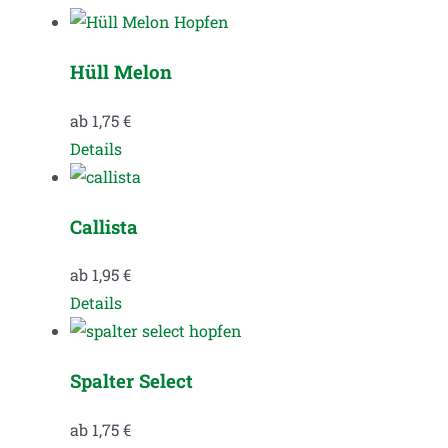
Hüll Melon
ab
1,75
€
Dieses
Details
Produkt
weist
Callista
mehrere
Varianten
ab
1,95
€
auf.
Dieses
Details
Die
Produkt
Optionen
weist
können
Spalter Select
mehrere
auf
Varianten
der
ab
1,75
€
auf.