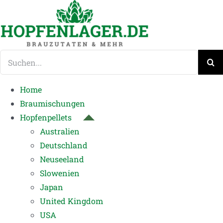
Zum
Inhalt
springen
Suche
nach:
Home
Braumischungen
Hopfenpellets
Australien
Deutschland
Neuseeland
Slowenien
Japan
United Kingdom
USA