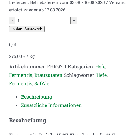
Lieferzeit:
Betriebsferien vom 03.08 - 16.08.2025 / Versand
erfolgt wieder ab 17.08.2026
Fermentis
Safale
In den Warenkorb
K-
0,01
97
Trockenhefe
275,00
€
/
kg
11,5
Artikelnummer:
FHK97-1
Kategorien:
Hefe
,
g
Fermentis
,
Brauzutaten
Schlagwörter:
Hefe
,
Menge
Fermentis
,
SafAle
Beschreibung
Zusätzliche Informationen
Beschreibung