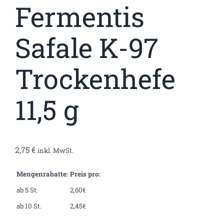
Fermentis
Safale K-97
Trockenhefe
11,5 g
2,75
€
inkl. MwSt.
Mengenrabatte:
Preis pro:
ab 5 St.
2,60€
ab 10 St.
2,45€