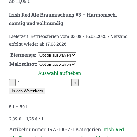
ab
11,95
€
Irish Red Ale Braumischung #3 – Harmonisch,
samtig und vollmundig
Lieferzeit:
Betriebsferien vom 03.08 - 16.08.2025 / Versand
erfolgt wieder ab 17.08.2026
Biermenge:
Malzschrot:
Auswahl aufheben
Irish
Red
In den Warenkorb
Ale
5
l
– 50
l
Braumischung
#3
2,39
€
–
1,26
€
/
l
-
Artikelnummer:
IRA-100-7-1
Kategorien:
Irish Red
Harmonisch,