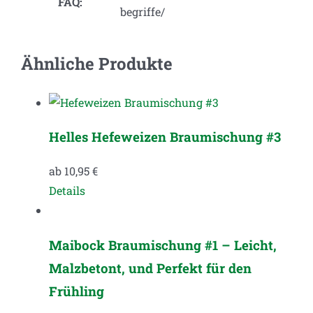
FAQ:
begriffe/
Ähnliche Produkte
Helles Hefeweizen Braumischung #3
ab
10,95
€
Dieses
Details
Produkt
weist
Maibock Braumischung #1 – Leicht,
mehrere
Malzbetont, und Perfekt für den
Varianten
auf.
Frühling
Die