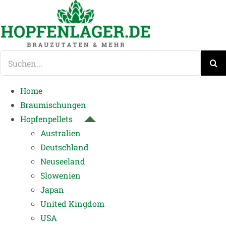
Zum
Inhalt
springen
Suche
nach:
Home
Braumischungen
Hopfenpellets
Australien
Deutschland
Neuseeland
Slowenien
Japan
United Kingdom
USA