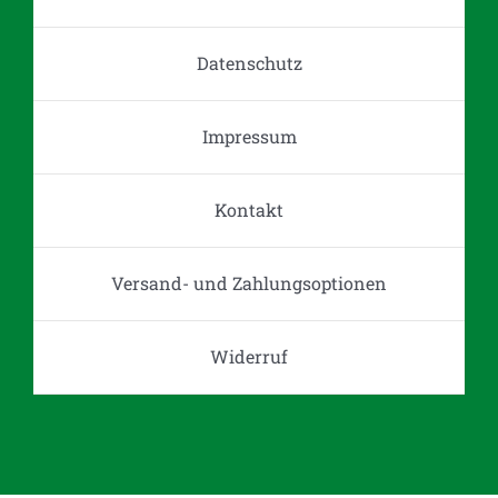
auf
der
Datenschutz
Produktseite
gewählt
werden
Impressum
Kontakt
Versand- und Zahlungsoptionen
Widerruf