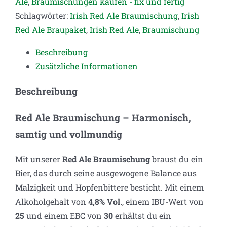
Ale
,
Braumischungen kaufen - fix und fertig
samtig
Schlagwörter:
Irish Red Ale Braumischung
,
Irish
und
Red Ale Braupaket
,
Irish Red Ale
,
Braumischung
vollmundig
Menge
Beschreibung
Zusätzliche Informationen
Beschreibung
Red Ale Braumischung – Harmonisch,
samtig und vollmundig
Mit unserer
Red Ale Braumischung
braust du ein
Bier, das durch seine ausgewogene Balance aus
Malzigkeit und Hopfenbittere besticht. Mit einem
Alkoholgehalt von
4,8% Vol.
, einem IBU-Wert von
25
und einem EBC von
30
erhältst du ein