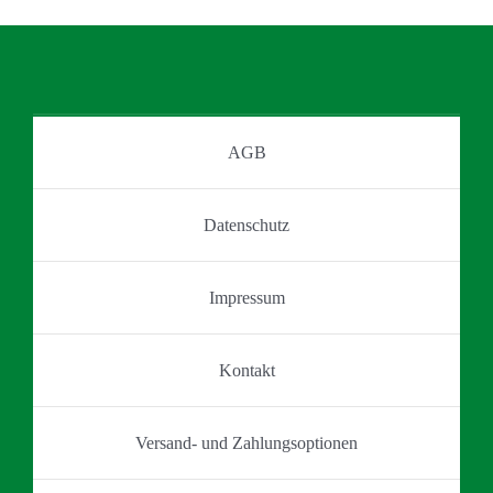
gewählt
auf.
werden
Die
Optionen
können
auf
AGB
der
Produktseite
Datenschutz
gewählt
werden
Impressum
Kontakt
Versand- und Zahlungsoptionen