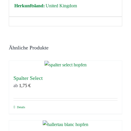
Herkunftsland:
United Kingdom
Ähnliche Produkte
Spalter Select
ab
1,75
€
Details
Dieses
Produkt
weist