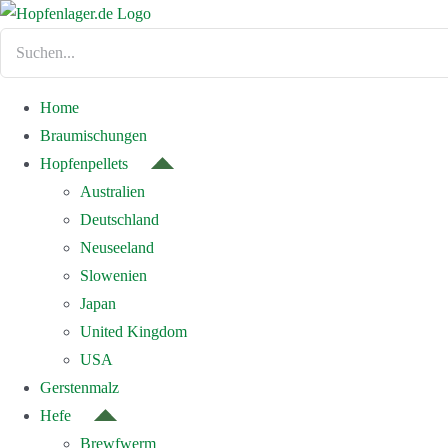
Zum
Inhalt
Suche
springen
nach:
Home
Braumischungen
Hopfenpellets
Australien
Deutschland
Neuseeland
Slowenien
Japan
United Kingdom
USA
Gerstenmalz
Hefe
Brewfwerm