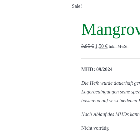
Sale!
Mangrov
Ursprünglicher
Aktueller
3,95
€
1,50
€
inkl. MwSt.
Preis
Preis
war:
ist:
MHD: 09/2024
3,95 €
1,50 €.
Die Hefe wurde dauerhaft gem
Lagerbedingungen seine spezi
basierend auf verschiedenen 
Nach Ablauf des MHDs kann d
Nicht vorrätig