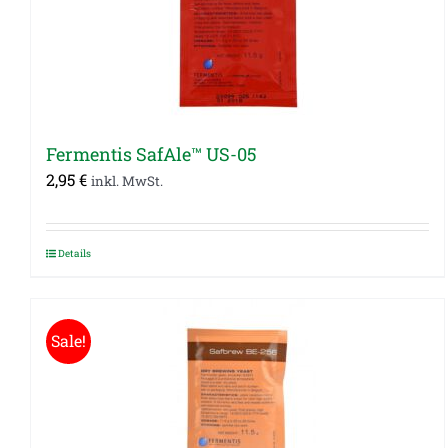
Fermentis SafAle™ US-05
2,95
€
inkl. MwSt.
Details
Sale!