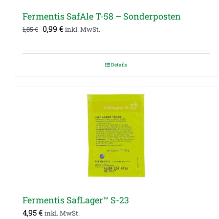
Fermentis SafAle T-58 – Sonderposten
Ursprünglicher
Aktueller
0,99
€
1,85
€
inkl. MwSt.
Preis
Preis
war:
ist:
Details
1,85 €
0,99 €.
Fermentis SafLager™ S-23
4,95
€
inkl. MwSt.