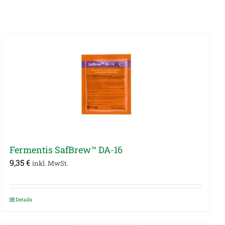
Fermentis SafBrew™ DA-16
9,35
€
inkl. MwSt.
Details