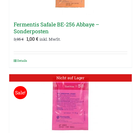
Fermentis Safale BE-256 Abbaye –
Sonderposten
Ursprünglicher
Aktueller
1,00
€
3,95
€
inkl. MwSt.
Preis
Preis
war:
ist:
Details
3,95 €
1,00 €.
Nicht auf Lager
Sale!