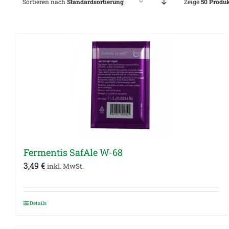
Sortieren nach
Standardsortierung
Zeige
50 Produ
Fermentis SafAle W-68
3,49
€
inkl. MwSt.
Details