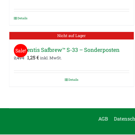
Details
Nicht auf Lager
Fermentis Safbrew™ S-33 – Sonderposten
Sale!
Ursprünglicher
Aktueller
1,25
€
2,49
€
inkl. MwSt.
Preis
Preis
war:
ist:
Details
2,49 €
1,25 €.
AGB
Datensch