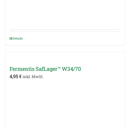
Details
Fermentis SafLager™ W34/70
4,95
€
inkl. MwSt.