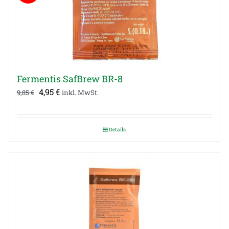
Fermentis SafBrew BR-8
Ursprünglicher
Aktueller
4,95
€
9,85
€
inkl. MwSt.
Preis
Preis
war:
ist:
Details
9,85 €
4,95 €.