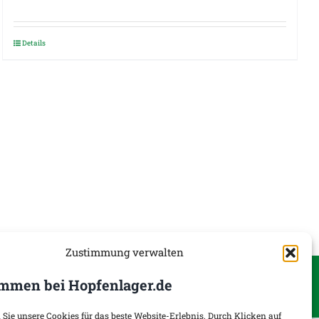
Details
Zustimmung verwalten
onen
Widerruf
mmen bei Hopfenlager.de
 Sie unsere Cookies für das beste Website-Erlebnis. Durch Klicken auf