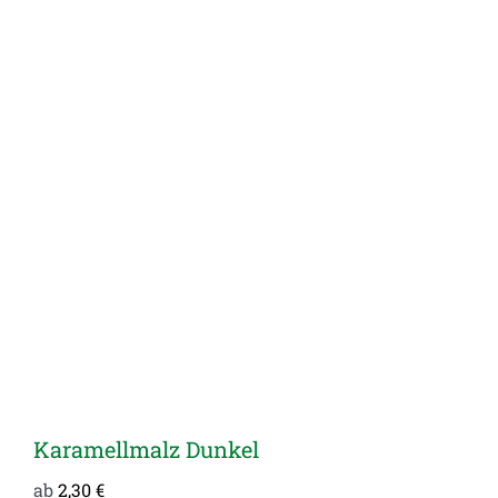
Karamellmalz Dunkel
ab
2,30
€