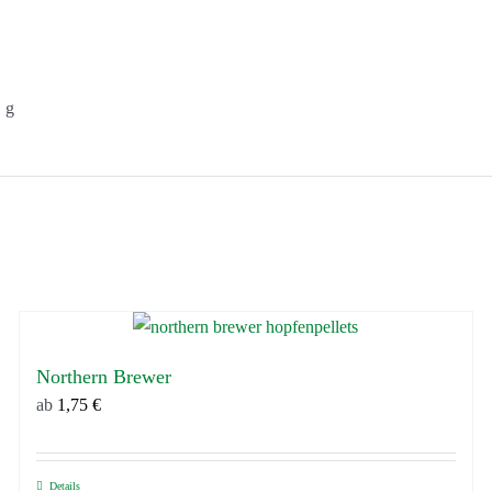
 g
Northern Brewer
ab
1,75
€
Details
Dieses