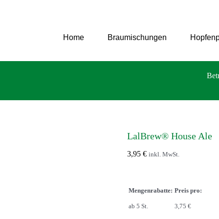
Zum
Inhalt
springen
Home
Braumischungen
Hopfenp
Bet
LalBrew® House Ale
3,95
€
inkl. MwSt.
Mengenrabatte:
Preis pro:
ab 5 St.
3,75 €