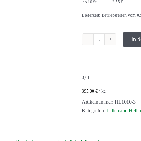
ab 10 St.
3,55 €
Lieferzeit:
Betriebsferien vom 03
In 
LalBrew®
House
Ale
Menge
0,01
395,00
€
/
kg
Artikelnummer:
HL1010-3
Kategorien:
Lallemand Hefen