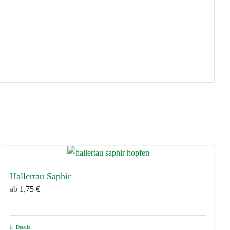
Hallertau Saphir
ab
1,75
€
Details
Dieses