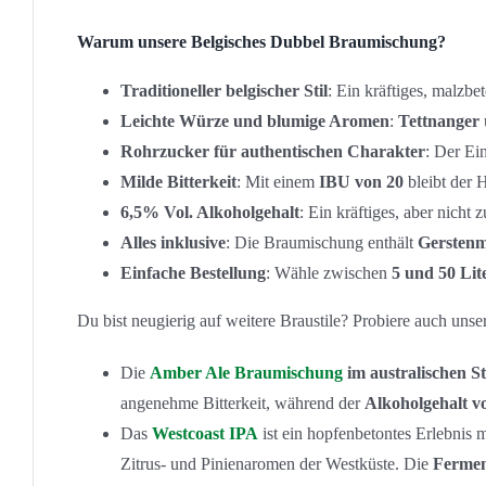
Warum unsere Belgisches Dubbel Braumischung?
Traditioneller belgischer Stil
: Ein kräftiges, malzbet
Leichte Würze und blumige Aromen
:
Tettnanger
Rohrzucker für authentischen Charakter
: Der Ei
Milde Bitterkeit
: Mit einem
IBU von 20
bleibt der 
6,5% Vol. Alkoholgehalt
: Ein kräftiges, aber nicht
Alles inklusive
: Die Braumischung enthält
Gerstenm
Einfache Bestellung
: Wähle zwischen
5 und 50 Lit
Du bist neugierig auf weitere Braustile? Probiere auch un
Die
Amber Ale Braumischung
im australischen St
angenehme Bitterkeit, während der
Alkoholgehalt v
Das
Westcoast IPA
ist ein hopfenbetontes Erlebnis 
Zitrus- und Pinienaromen der Westküste. Die
Fermen