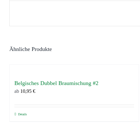
Ähnliche Produkte
Belgisches Dubbel Braumischung #2
ab
10,95
€
Details
Dieses
Produkt
weist