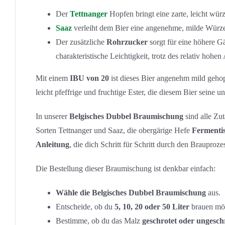
Der
Tettnanger
Hopfen bringt eine zarte, leicht würz
Saaz
verleiht dem Bier eine angenehme, milde Würze, 
Der zusätzliche
Rohrzucker
sorgt für eine höhere Gä
charakteristische Leichtigkeit, trotz des relativ hohen
Mit einem
IBU von 20
ist dieses Bier angenehm mild geho
leicht pfeffrige und fruchtige Ester, die diesem Bier seine 
In unserer
Belgisches Dubbel Braumischung
sind alle Zut
Sorten Tettnanger und Saaz, die obergärige Hefe
Fermenti
Anleitung
, die dich Schritt für Schritt durch den Brauprozes
Die Bestellung dieser Braumischung ist denkbar einfach:
Wähle die Belgisches Dubbel Braumischung
aus.
Entscheide, ob du
5, 10, 20 oder 50 Liter
brauen möc
Bestimme, ob du das Malz
geschrotet oder ungesch