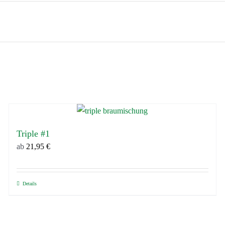
Triple #1
ab
21,95
€
Details
Dieses
Produkt
weist