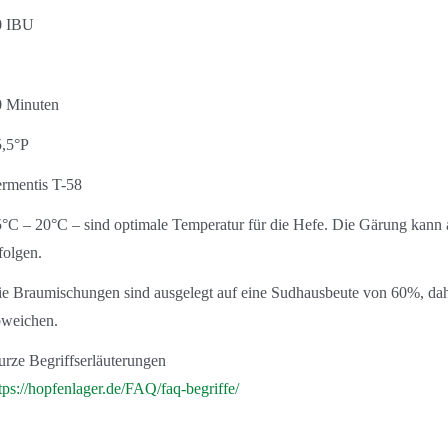
0 IBU
0 Minuten
5,5°P
rmentis T-58
°C – 20°C – sind optimale Temperatur für die Hefe. Die Gärung kann a
folgen.
e Braumischungen sind ausgelegt auf eine Sudhausbeute von 60%, dahe
bweichen.
rze Begriffserläuterungen
tps://hopfenlager.de/FAQ/faq-begriffe/