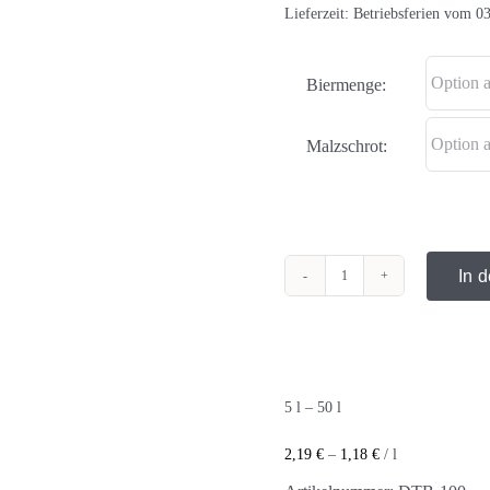
Lieferzeit:
Betriebsferien vom 03
Biermenge:
Malzschrot:
In 
Belgisches
Dubbel
Braumischung
#1
5
l
– 50
l
Menge
2,19
€
–
1,18
€
/
l