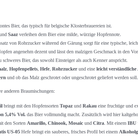
ontes Bier, das typisch für belgische Klosterbrauereien ist.
und
Saaz
verleihen dem Bier eine milde, würzige Hopfennote.
nsatz von Rohrzucker während der Gärung sorgt für eine typische, leich
Hopfen angenehm dezent und lässt den malzigen Geschmack in den Vord
 zu schweres Bier, das sowohl Einsteiger als auch Kenner anspricht.
alz
,
Hopfenpellets
,
Hefe
,
Rohrzucker
und eine
leicht verständliche
ern
und ob das Malz geschrotet oder ungeschrotet geliefert werden soll.
sere anderen Braumischungen:
il
bringt mit den Hopfensorten
Topaz
und
Rakau
eine fruchtige und e
on 5,4% Vol.
das Bier vollmundig macht. Zusätzlich wird hier kaltgeho
mit den Sorten
Amarillo, Chinook, Mosaic
und
Citra
. Mit einem
IBU 
tis US-05
Hefe bringt ein sauberes, frisches Profil bei einem
Alkoholg