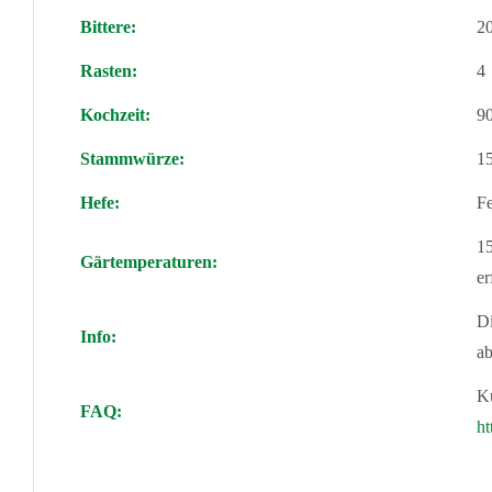
Bittere:
2
Rasten:
4
Kochzeit:
9
Stammwürze:
1
Hefe:
Fe
15
Gärtemperaturen:
er
Di
Info:
a
Ku
FAQ:
ht