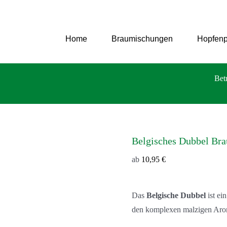
Zum
Inhalt
springen
Home
Braumischungen
Hopfenp
Bet
Belgisches Dubbel Br
ab
10,95
€
Das
Belgische Dubbel
ist ei
den komplexen malzigen Arome