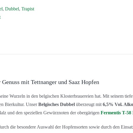
el
,
Dubbel
,
Trapist
t
r Genuss mit Tettnanger und Saaz Hopfen
der seine Wurzeln in den belgischen Klosterbrauereien hat. Mit seinem t
en Bierkultur. Unser
Belgisches Dubbel
überzeugt mit
6,5% Vol. Alk
Malz und den speziellen Gewürznoten der obergärigen
Fermentis T-58 
 durch die besondere Auswahl der Hopfensorten sowie durch den Einsa