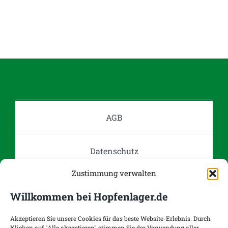
Produkt
weist
mehrere
Varianten
auf.
Die
Optionen
können
auf
AGB
der
Produktseite
Datenschutz
gewählt
werden
Zustimmung verwalten
Impressum
Willkommen bei Hopfenlager.de
Kontakt
Akzeptieren Sie unsere Cookies für das beste Website-Erlebnis. Durch
Klicken auf "Alle akzeptieren" stimmen Sie der Verwendung aller