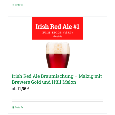
Details
Dieses
Produkt
weist
mehrere
Varianten
auf.
Die
Optionen
können
auf
Irish Red Ale Braumischung – Malzig mit
der
Brewers Gold und Hüll Melon
Produktseite
ab
11,95
€
gewählt
werden
Details
Dieses