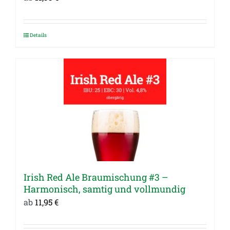
Details
Dieses
Produkt
weist
mehrere
Varianten
auf.
Die
Optionen
können
auf
Irish Red Ale Braumischung #3 –
der
Harmonisch, samtig und vollmundig
Produktseite
ab
11,95
€
gewählt
werden