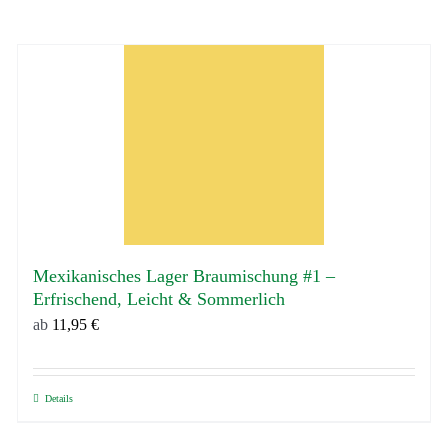
Mexikanisches Lager Braumischung #1 –
Erfrischend, Leicht & Sommerlich
ab
11,95
€
Details
Dieses
Produkt