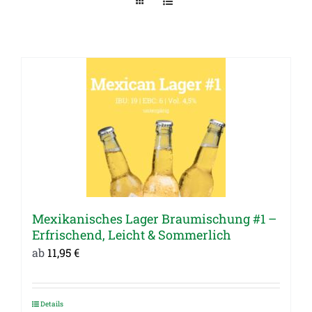
Mexikanisches Lager Braumischung #1 –
Erfrischend, Leicht & Sommerlich
ab
11,95
€
Details
Dieses