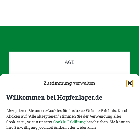
weist
mehrere
Varianten
auf.
Die
Optionen
können
auf
AGB
der
Produktseite
Datenschutz
Zustimmung verwalten
gewählt
werden
Willkommen bei Hopfenlager.de
Impressum
Akzeptieren Sie unsere Cookies für das beste Website-Erlebnis. Durch
Klicken auf "Alle akzeptieren" stimmen Sie der Verwendung aller
Cookies zu, wie in unserer
Cookie-Erklärung
beschrieben. Sie können
Kontakt
Ihre Einwilligung jederzeit ändern oder widerrufen.