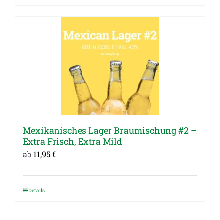
Produkt
weist
mehrere
Varianten
auf.
Die
Optionen
können
auf
Mexikanisches Lager Braumischung #2 –
der
Extra Frisch, Extra Mild
Produktseite
ab
11,95
€
gewählt
werden
Details
Dieses
Produkt