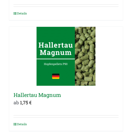
Details
Dieses
Produkt
weist
mehrere
Varianten
auf.
Die
Optionen
können
auf
Hallertau Magnum
der
ab
1,75
€
Produktseite
gewählt
werden
Details
Dieses