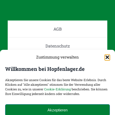
Die
Optionen
können
auf
AGB
der
Produktseite
Datenschutz
gewählt
werden
Zustimmung verwalten
Impressum
Willkommen bei Hopfenlager.de
Kontakt
Akzeptieren Sie unsere Cookies für das beste Website-Erlebnis. Durch
Klicken auf "Alle akzeptieren" stimmen Sie der Verwendung aller
Cookies zu, wie in unserer
Cookie-Erklärung
beschrieben. Sie können
Ihre Einwilligung jederzeit ändern oder widerrufen.
Versand- und Zahlungsoptionen
Akzeptieren
Widerruf