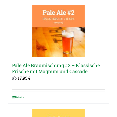
Produkt
weist
mehrere
Varianten
auf.
Die
Optionen
können
auf
Pale Ale Braumischung #2 – Klassische
der
Frische mit Magnum und Cascade
Produktseite
ab
17,95
€
gewählt
werden
Details
Dieses
Produkt
weist