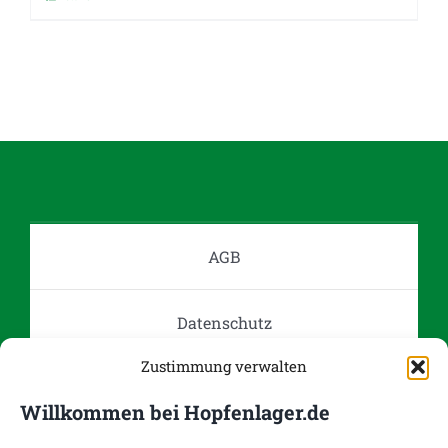
Dieses
Produkt
weist
mehrere
Varianten
auf.
Die
Optionen
können
auf
AGB
der
Produktseite
Datenschutz
gewählt
werden
Zustimmung verwalten
Impressum
Willkommen bei Hopfenlager.de