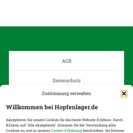
weist
mehrere
Varianten
auf.
Die
Optionen
können
auf
AGB
der
Produktseite
Datenschutz
gewählt
werden
Zustimmung verwalten
Impressum
Willkommen bei Hopfenlager.de
Kontakt
Akzeptieren Sie unsere Cookies für das beste Website-Erlebnis. Durch
Klicken auf "Alle akzeptieren" stimmen Sie der Verwendung aller
Cookies zu, wie in unserer
Cookie-Erklärung
beschrieben. Sie können