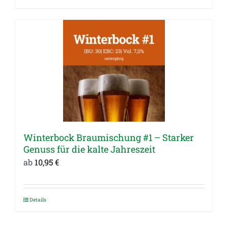
Produkt
weist
mehrere
Varianten
auf.
Die
Optionen
können
auf
Winterbock Braumischung #1 – Starker
der
Genuss für die kalte Jahreszeit
Produktseite
ab
10,95
€
gewählt
werden
Details
Dieses
Produkt