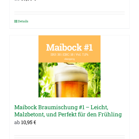
Details
Dieses
Produkt
weist
mehrere
Varianten
auf.
Die
Optionen
können
auf
Maibock Braumischung #1 – Leicht,
der
Malzbetont, und Perfekt für den Frühling
Produktseite
ab
10,95
€
gewählt
werden