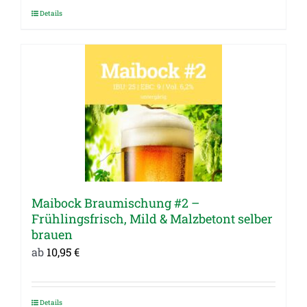
Details
Dieses
Produkt
weist
mehrere
Varianten
auf.
Die
Optionen
können
auf
Maibock Braumischung #2 –
der
Frühlingsfrisch, Mild & Malzbetont selber
Produktseite
brauen
gewählt
ab
10,95
€
werden
Details
Dieses