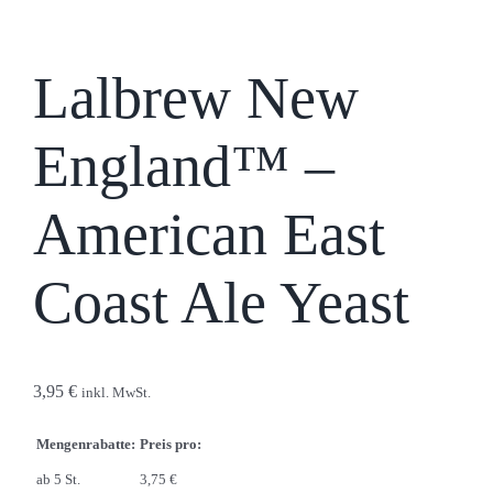
Lalbrew New
England™ –
American East
Coast Ale Yeast
3,95
€
inkl. MwSt.
Mengenrabatte:
Preis pro:
ab 5 St.
3,75 €