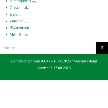
Hopfenpellets
Gerstenmalz
Hefe
Zubehör
Warenkorb
Mein Konto
Suche
nach:
Betriebsferien vom 03.08 – 16.08.2025 / Versand erfolgt
wieder ab 17.08.2026