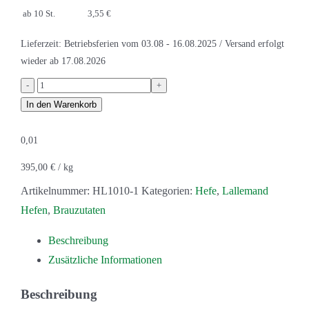
ab 10 St.
3,55 €
Lieferzeit:
Betriebsferien vom 03.08 - 16.08.2025 / Versand erfolgt
wieder ab 17.08.2026
Lalbrew
New
In den Warenkorb
England™
0,01
–
American
395,00
€
/
kg
East
Artikelnummer:
HL1010-1
Kategorien:
Hefe
,
Lallemand
Coast
Hefen
,
Brauzutaten
Ale
Yeast
Beschreibung
Menge
Zusätzliche Informationen
Beschreibung