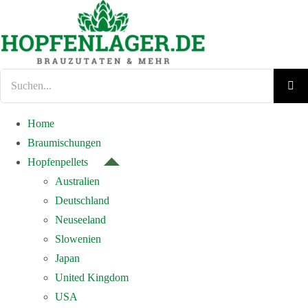
Zum
Inhalt
springen
Suche
nach:
Home
Braumischungen
Hopfenpellets
Australien
Deutschland
Neuseeland
Slowenien
Japan
United Kingdom
USA