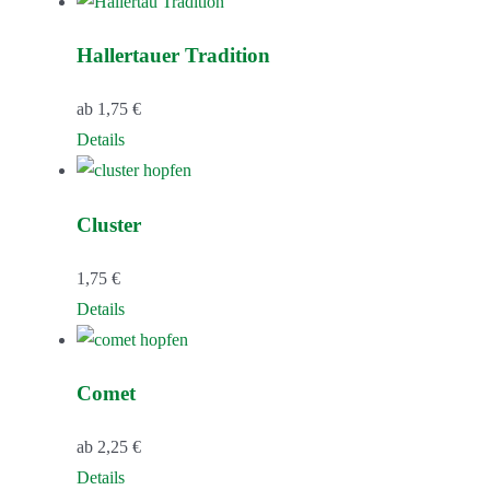
Hallertauer Tradition
ab
1,75
€
Dieses
Details
Produkt
weist
Cluster
mehrere
Varianten
1,75
€
auf.
Dieses
Details
Die
Produkt
Optionen
weist
können
Comet
mehrere
auf
Varianten
der
ab
2,25
€
auf.
Produktseite
Dieses
Details