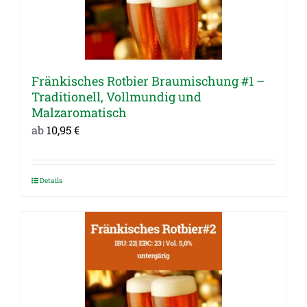
Fränkisches Rotbier Braumischung #1 –
Traditionell, Vollmundig und
Malzaromatisch
ab
10,95
€
Details
Dieses
Produkt
weist
mehrere
Varianten
auf.
Die