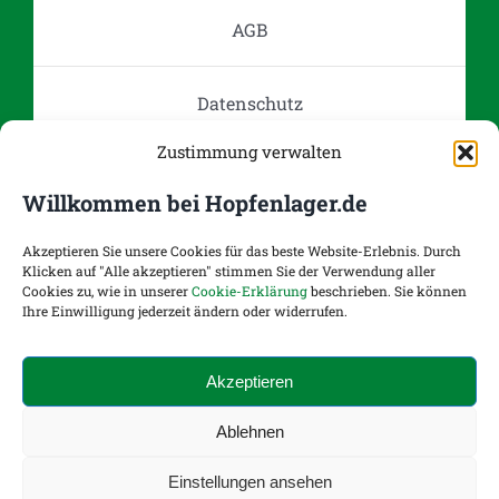
auf
AGB
der
Produktseite
Datenschutz
gewählt
werden
Zustimmung verwalten
Impressum
Willkommen bei Hopfenlager.de
Kontakt
Akzeptieren Sie unsere Cookies für das beste Website-Erlebnis. Durch
Klicken auf "Alle akzeptieren" stimmen Sie der Verwendung aller
Cookies zu, wie in unserer
Cookie-Erklärung
beschrieben. Sie können
Ihre Einwilligung jederzeit ändern oder widerrufen.
Versand- und Zahlungsoptionen
Akzeptieren
Widerruf
Ablehnen
Einstellungen ansehen