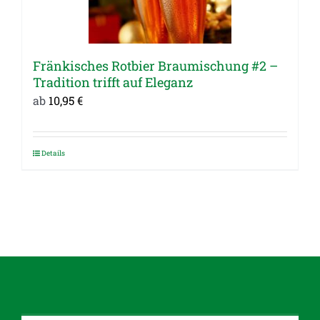
Optionen
können
auf
Fränkisches Rotbier Braumischung #2 –
der
Tradition trifft auf Eleganz
Produktseite
ab
10,95
€
gewählt
werden
Details
Dieses
Produkt
weist
mehrere
Varianten
auf.
Die
Optionen
können