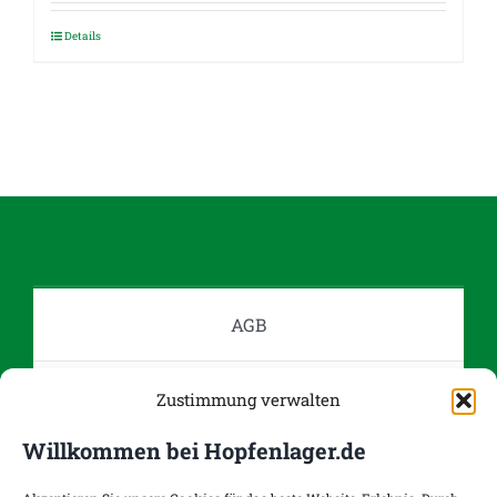
Details
Dieses
Produkt
weist
mehrere
Varianten
auf.
Die
Optionen
können
auf
AGB
der
Produktseite
Datenschutz
Zustimmung verwalten
gewählt
werden
Willkommen bei Hopfenlager.de
Impressum