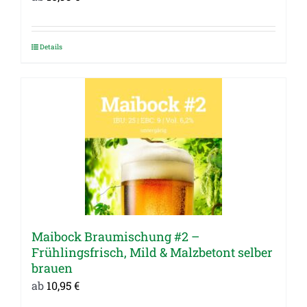
Details
Dieses
Produkt
weist
mehrere
Varianten
auf.
Die
Optionen
können
auf
Maibock Braumischung #2 –
der
Frühlingsfrisch, Mild & Malzbetont selber
Produktseite
brauen
gewählt
ab
10,95
€
werden