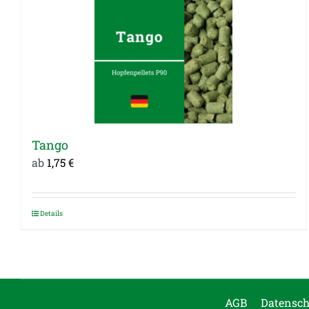
Tango
ab
1,75
€
Details
Dieses
Produkt
weist
mehrere
Varianten
AGB
Datensch