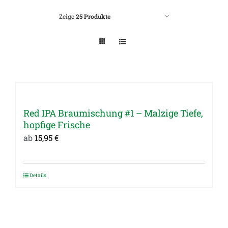
Zeige
25 Produkte
Red IPA Braumischung #1 – Malzige Tiefe,
hopfige Frische
ab
15,95
€
Details
Dieses
Produkt
weist
mehrere