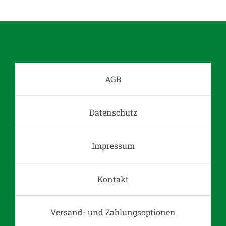
Varianten
auf.
Die
Optionen
können
auf
AGB
der
Produktseite
Datenschutz
gewählt
werden
Impressum
Kontakt
Versand- und Zahlungsoptionen