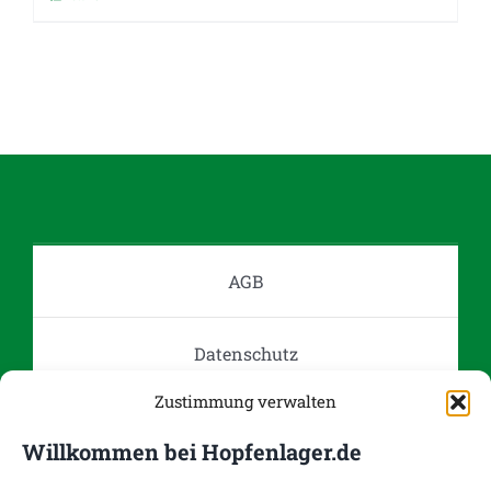
Dieses
Produkt
weist
mehrere
Varianten
auf.
Die
Optionen
können
auf
AGB
der
Produktseite
Datenschutz
gewählt
werden
Zustimmung verwalten
Impressum
Willkommen bei Hopfenlager.de