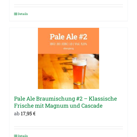
Details
Dieses
Produkt
weist
mehrere
Varianten
auf.
Die
Optionen
können
auf
Pale Ale Braumischung #2 – Klassische
der
Frische mit Magnum und Cascade
Produktseite
ab
17,95
€
gewählt
werden
Details