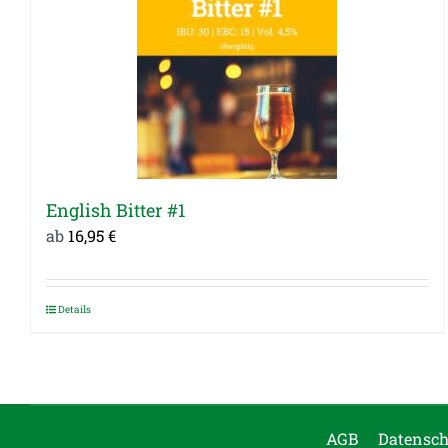
English Bitter #1
ab
16,95
€
Details
Dieses
Produkt
weist
mehrere
Varianten
AGB
Datensch