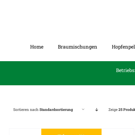
Zum
Inhalt
springen
Home
Braumischungen
Hopfenpel
Betriebs
Sortieren nach
Standardsortierung
Zeige
25 Produ