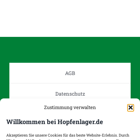
Produkt
weist
mehrere
Varianten
auf.
Die
Optionen
können
auf
AGB
der
Produktseite
Datenschutz
gewählt
werden
Zustimmung verwalten
Impressum
Willkommen bei Hopfenlager.de
Kontakt
Akzeptieren Sie unsere Cookies für das beste Website-Erlebnis. Durch