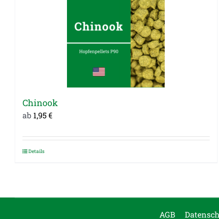
Chinook
ab
1,95
€
Details
Dieses
Produkt
weist
mehrere
Varianten
AGB
Datensch