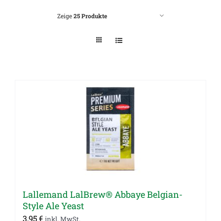
Zeige
25 Produkte
Lallemand LalBrew® Abbaye Belgian-
Style Ale Yeast
3,95
€
inkl. MwSt.