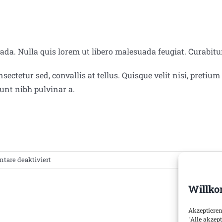
a. Nulla quis lorem ut libero malesuada feugiat. Curabitur
ectetur sed, convallis at tellus. Quisque velit nisi, pretium
dunt nibh pulvinar a.
für
are deaktiviert
Welche
Hopfenanbaugebiete
Willko
gibt
es
Akzeptieren
eigentlich
"Alle akzep