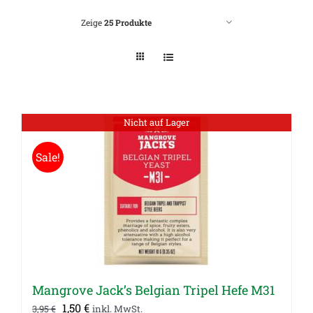
Zeige
25 Produkte
Nicht auf Lager
Sale!
Mangrove Jack’s Belgian Tripel Hefe M31
Ursprünglicher
Aktueller
1,50
€
3,95
€
inkl. MwSt.