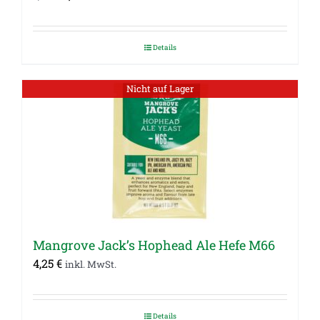
Preis
Preis
war:
ist:
Details
3,95 €
1,50 €.
Nicht auf Lager
Mangrove Jack’s Hophead Ale Hefe M66
4,25
€
inkl. MwSt.
Details