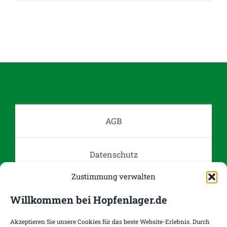
Produkt
weist
mehrere
Varianten
auf.
Die
Optionen
können
auf
AGB
der
Produktseite
Datenschutz
gewählt
werden
Zustimmung verwalten
Impressum
Willkommen bei Hopfenlager.de
Kontakt
Akzeptieren Sie unsere Cookies für das beste Website-Erlebnis. Durch