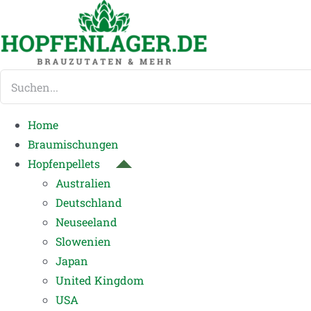
Zum
Inhalt
springen
Suche
nach:
Home
Braumischungen
Hopfenpellets
Australien
Deutschland
Neuseeland
Slowenien
Japan
United Kingdom
USA