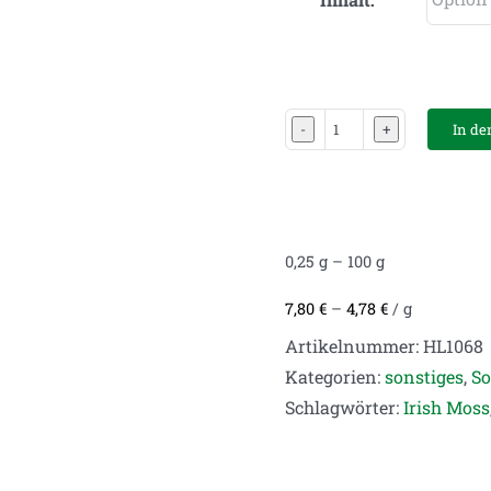
In de
Irish
Moss,
Knorpeltang,
Carrageen
0,25
g
– 100
g
Menge
7,80
€
–
4,78
€
/
g
Artikelnummer:
HL1068
Kategorien:
sonstiges
,
So
Schlagwörter:
Irish Moss