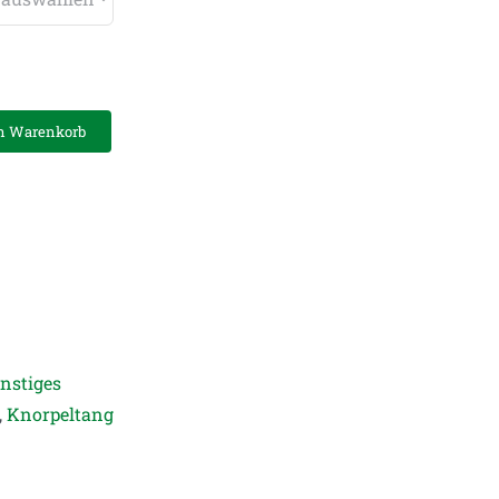
n Warenkorb
nstiges
,
Knorpeltang