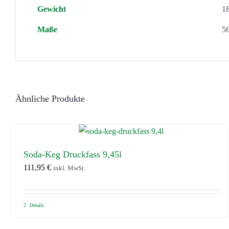
Gewicht
1
Maße
56
Ähnliche Produkte
Soda-Keg Druckfass 9,45l
111,95
€
inkl. MwSt.
Details