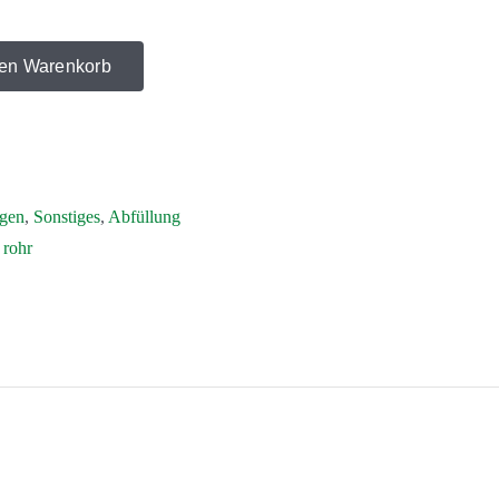
den Warenkorb
igen
,
Sonstiges
,
Abfüllung
 rohr