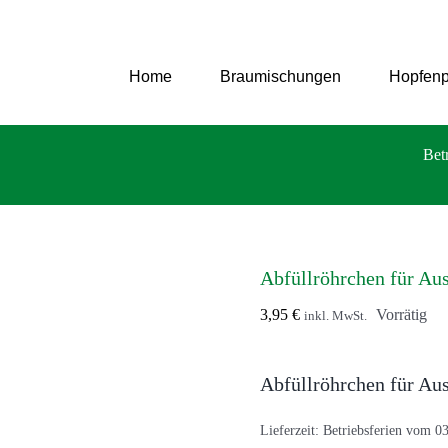
Zum
Inhalt
springen
Home
Braumischungen
Hopfenp
Bet
Abfüllröhrchen für Au
3,95
€
Vorrätig
inkl. MwSt.
Abfüllröhrchen für Au
Lieferzeit:
Betriebsferien vom 03