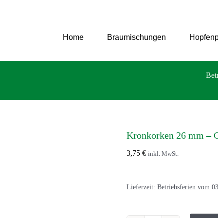
Zum
Inhalt
springen
Home
Braumischungen
Hopfenp
Bet
Kronkorken 26 mm – 
3,75
€
inkl. MwSt.
Lieferzeit:
Betriebsferien vom 03