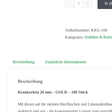
In 
Kronkorken
26
mm
-
Artikelnummer:
KKG-100
GOLD
Kategorien:
Abfüllen & Rein
-
100
Stück
Beschreibung
Zusätzliche Informationen
Menge
Beschreibung
Kronkorken 26 mm – GOLD – 100 Stück
Mit diesen auf die meisten Bierflaschen und Limonadenfla
praktisch und gut – die kostengünstige Lösung zum verschlie