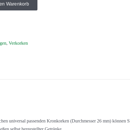
den Warenkorb
igen
,
Verkorken
schen universal passenden Kronkorken (Durchmesser 26 mm) können Sie 
ßen selbst hergestellter Getränke.