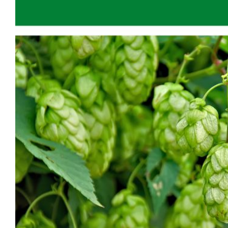
Zeige
grösseres
Bild