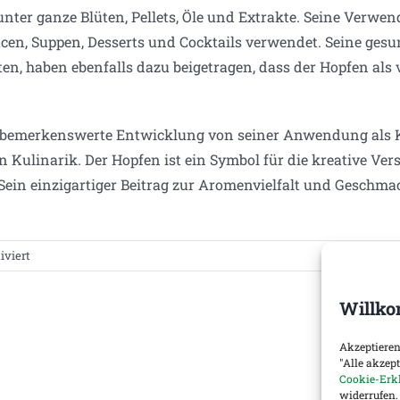
nter ganze Blüten, Pellets, Öle und Extrakte. Seine Verwen
en, Suppen, Desserts und Cocktails verwendet. Seine ges
, haben ebenfalls dazu beigetragen, dass der Hopfen als 
 bemerkenswerte Entwicklung von seiner Anwendung als Kon
Kulinarik. Der Hopfen ist ein Symbol für die kreative Ver
Sein einzigartiger Beitrag zur Aromenvielfalt und Geschmac
für
viert
Historie
des
Willko
Hopfenanbaus
und
Akzeptieren
seine
"Alle akzep
vielfältige
Cookie-Erk
widerrufen.
Verwendung